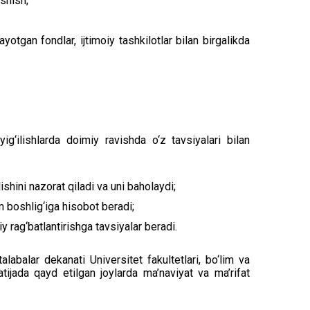
ashish;
tgan fondlar, ijtimoiy tashkilotlar bilan birgalikda
ig‘ilishlarda doimiy ravishda o‘z tavsiyalari bilan
ishini nazorat qiladi va uni baholaydi;
m boshlig‘iga hisobot beradi;
y rag‘batlantirishga tavsiyalar beradi.
labalar dekanati Universitet fakultetlari, bo‘lim va
atijada qayd etilgan joylarda ma’naviyat va ma’rifat