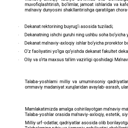
muvofiqlashtirish, bo‘limlar, jamoat ishlarida va kaf
ma’naviy dunyosini shakllantirishga qaratilgan chora
Dekanat rektorining buyrug‘i asosida tuziladi;
·
Dekanatning ishchi guruhi ning ushbu soha bo‘yicha y
·
Dekanat ma’naviy-axloqiy ishlar bo‘yicha prorektor bo
·
O‘z faoliyatini yo‘lga qo‘yishda dekanat fakultet dekan
·
Oliy va o‘rta maxsus ta’lim vazirligi qoshidagi Ma’nav
·
Talaba-yoshlarni milliy va umuminsoniy qadriyatlari
ommaviy madaniyat xurujlaridan avaylab-asrash, ularni
Mamlakatimizda amalga oshirilayotgan ma’naviy-ma’rif
Talaba-yoshlar orasida ma’naviy-axloqiy, estetik, siyos
Milliy urf-odatlar, qadriyatlar asosida olib borilayotg