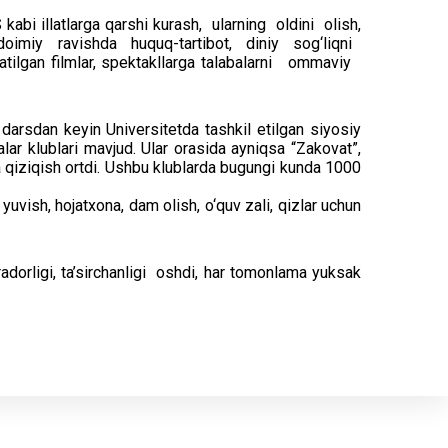
abi illatlarga qarshi kurash, ularning oldini olish,
da doimiy ravishda huquq-tartibot, diniy sog‘liqni
ratilgan filmlar, spektakllarga talabalarni ommaviy
 darsdan keyin Universitetda tashkil etilgan siyosiy
balar klublari mavjud. Ular orasida ayniqsa “Zakovat”,
da qiziqish ortdi. Ushbu klublarda bugungi kunda 1000
yuvish, hojatxona, dam olish, o‘quv zali, qizlar uchun
adorligi, ta’sirchanligi oshdi, har tomonlama yuksak