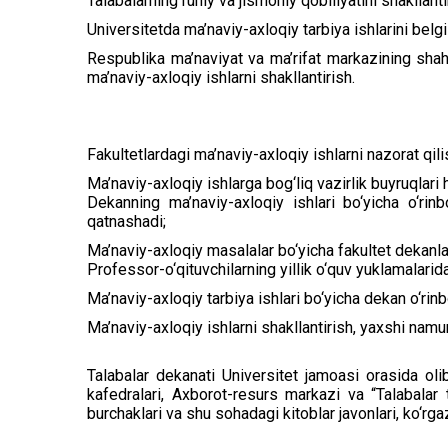
Talabalarning ruhiy va jismoniy qobiliyatini shakllan
Universitetda ma’naviy-axloqiy tarbiya ishlarini belgi
Respublika ma’naviyat va ma’rifat markazining shaha
ma’naviy-axloqiy ishlarni shakllantirish.
Fakultetlardagi ma’naviy-axloqiy ishlarni nazorat qili
Ma’naviy-axloqiy ishlarga bog‘liq vazirlik buyruqlari h
Dekanning ma’naviy-axloqiy ishlari bo‘yicha o‘rinb
qatnashadi;
Ma’naviy-axloqiy masalalar bo‘yicha fakultet dekanlar
Professor-o‘qituvchilarning yillik o‘quv yuklamalarida 
Ma’naviy-axloqiy tarbiya ishlari bo‘yicha dekan o‘rin
Ma’naviy-axloqiy ishlarni shakllantirish, yaxshi namu
Talabalar dekanati Universitet jamoasi orasida olib
kafedralari, Axborot-resurs markazi va “Talabalar t
burchaklari va shu sohadagi kitoblar javonlari, ko‘rga