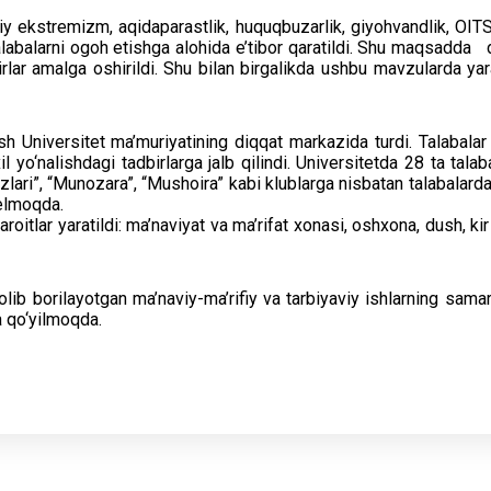
 ekstremizm, aqidaparastlik, huquqbuzarlik, giyohvandlik, OITS k
alabalarni ogoh etishga alohida e’tibor qaratildi. Shu maqsad
irlar amalga oshirildi. Shu bilan birgalikda ushbu mavzularda ya
h Universitet ma’muriyatining diqqat markazida turdi. Talabalar
 yo‘nalishdagi tadbirlarga jalb qilindi. Universitetda 28 ta tala
duzlari”, “Munozara”, “Mushoira” kabi klublarga nisbatan talabalar
 kelmoqda.
itlar yaratildi: ma’naviyat va ma’rifat xonasi, oshxona, dush, kir 
b borilayotgan ma’naviy-ma’rifiy va tarbiyaviy ishlarning samar
ga qo‘yilmoqda.