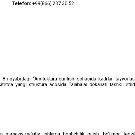
Telefon:
+99(866) 237 30 52
8-noyabrdagi “Arxitektura-qurilish sohasida kadrlar tayyorlash 
tetda yangi struktura asosida Talabalar dekanati tashkil etildi
n ma’naviy-ma’rifiy ishlarga boshchilik qilish, bo‘limga tegis