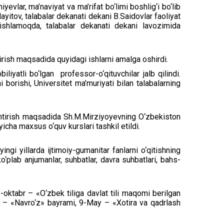
evlar, ma’naviyat va ma’rifat bo‘limi boshlig‘i bo‘lib
ayitov, talabalar dekanati dekani B.Saidovlar faoliyat
 ishlamoqda, talabalar dekanati dekani lavozimida
hirish maqsadida quyidagi ishlarni amalga oshirdi.
iliyatli bo‘lgan professor-o‘qituvchilar jalb qilindi.
 borishi, Universitet ma’muriyati bilan talabalarning
ntirish maqsadida Sh.M.Mirziyoyevning O‘zbekiston
yicha maxsus o‘quv kurslari tashkil etildi.
ngi yillarda ijtimoiy-gumanitar fanlarni o‘qitishning
o‘plab anjumanlar, suhbatlar, davra suhbatlari, bahs-
oktabr – «O‘zbek tiliga davlat tili maqomi berilgan
rt – «Navro‘z» bayrami, 9-May – «Xotira va qadrlash