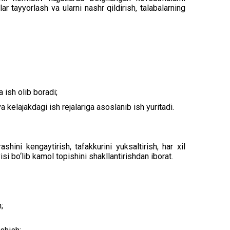
ar tayyorlash va ularni nashr qildirish, talabalarning
a ish olib boradi;
a kelajakdagi ish rejalariga asoslanib ish yuritadi.
hini kengaytirish, tafakkurini yuksaltirish, har xil
i bo‘lib kamol topishini shakllantirishdan iborat.
;