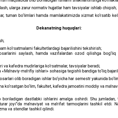
tirish maqsadida olib boriladigan ishlarni shakllantirishga ko‘makl
lash, ularga zarur normativ hujjatlar ham tavsiyalar ishlab chiqish;
r, tuman bo‘limlari hamda mamlakatimizda xizmat ko‘rsatib kelayo
Dekanatning huquqlari:
sh;
am ko‘rsatmalarni fakultetlardagi bajarilishini tekshirish;
osarlarini saylash, hamda vazifalardan ozod qilishga bog‘liq y
i va kafedra mudirlariga ko‘rsatmalar, tavsiyalar beradi;
«Ma’naviy-ma’rifiy ishlari» sohasiga tegishli bandiga to‘liq bajaril
bosarlari olib boradigan ishlar bo‘yicha har semestr yakunida bo‘li
na ko‘rsatgan bo‘lim, fakultet, kafedra jamoatini moddiy va ma’navi
 boriladigan dastlabki ishlarini amalga oshirdi. Shu jumladan, ta
urar joyi”da ma’naviyat va ma’rifat tarmoqlarini tashkil etdi. N
zma va stendlar tashkil qilindi.