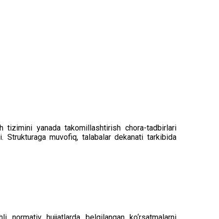
tizimini yanada takomillashtirish chora-tadbirlari
. Strukturaga muvofiq, talabalar dekanati tarkibida
hli normativ hujjatlarda belgilangan ko‘rsatmalarni