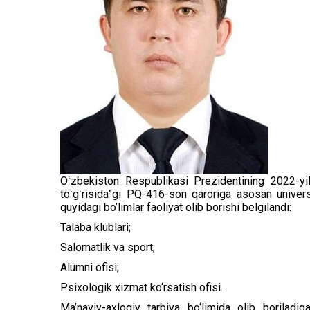
Oʻzbekiston Respublikasi Prezidentining 2022-yil 
toʻgʻrisida”gi PQ-416-son qaroriga asosan universi
quyidagi bo’limlar faoliyat olib borishi belgilandi:
Talaba klublari;
Salomatlik va sport;
Alumni ofisi;
Psixologik xizmat ko‘rsatish ofisi.
Ma’naviy-axloqiy tarbiya bo‘limida olib boriladiga