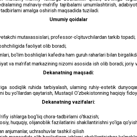
edralarning ma’naviy-ma’rifiy tajribalarni umumlashtirish, adabiyotl
-tadbirlarni amalga oshirish maqsadida tuziladi.
Umumiy qoidalar
etakchi mutaxassislari, professor-o‘qituvchilardan tarkib topadi;
shchiligida faoliyat olib boradi;
lari, bo‘lim boshliqlari kafedra ham guruh raharlari bilan birgalikd
iyat va ma’rifat markazining nizomi asosida ish olib boradi; joriy v
Dekanatning maqsadi:
ga sodiqlik ruhida tarbiyalash, ularning ruhiy-estetik dunyoqaras
 bu yo‘llardan qaytarish, Mustaqil O‘zbekistonning haqiqiy fidoyis
Dekanatning vazifalari:
iy ishlarga bog‘liq chora-tadbirlarni o‘tkazish;
iy, huquqiy, olijanoblik fazilatlarini shakllantirishni yo‘lga qo‘yish
an anjumanlar, uchrashuvlar tashkil qilish