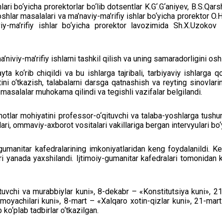
 bo‘yicha prorektorlar bo‘lib dotsentlar K.G‘.G‘aniyev, B.S.Qarshiy
oshlar masalalari va ma’naviy-ma’rifiy ishlar bo‘yicha prorektor O.H
iy-ma’rifiy ishlar bo‘yicha prorektor lavozimida Sh.X.Uzokov
niviy-ma’rifiy ishlarni tashkil qilish va uning samaradorligini os
ta ko‘rib chiqildi va bu ishlarga tajribali, tarbiyaviy ishlarga qob
ni o‘tkazish, talabalarni darsga qatnashish va reyting sinovlarini
b masalalar muhokama qilindi va tegishli vazifalar belgilandi.
lar mohiyatini professor-o‘qituvchi va talaba-yoshlarga tushu
ri, ommaviy-axborot vositalari vakillariga bergan intervyulari bo‘
manitar kafedralarining imkoniyatlaridan keng foydalanildi. Keyi
ri yanada yaxshilandi. Ijtimoiy-gumanitar kafedralari tomonidan k
vchi va murabbiylar kuni», 8-dekabr – «Konstitutsiya kuni», 21-
imoyachilari kuni», 8-mart – «Xalqaro xotin-qizlar kuni», 21-ma
 ko‘plab tadbirlar o‘tkazilgan.