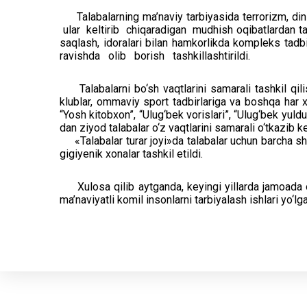
Talabalarning ma’naviy tarbiyasida terrorizm, diniy
ular keltirib chiqaradigan mudhish oqibatlardan t
saqlash, idoralari bilan hamkorlikda kompleks tadb
ravishda olib borish tashkillashtirildi.
Talabalarni bo‘sh vaqtlarini samarali tashkil qilis
klublar, ommaviy sport tadbirlariga va boshqa har xil
“Yosh kitobxon”, “Ulug‘bek vorislari”, “Ulug‘bek yul
dan ziyod talabalar o‘z vaqtlarini samarali o‘tkazib
«Talabalar turar joyi»da talabalar uchun barcha sharo
gigiyenik xonalar tashkil etildi.
Xulosa qilib aytganda, keyingi yillarda jamoada oli
ma’naviyatli komil insonlarni tarbiyalash ishlari yo‘l