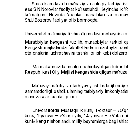
Shu o‘tgan davrda ma’naviy va ahloqiy tarbiya ishlari
esa S.N.Norovlar faoliyat ko‘rsatishdi. Keyinchalik Y
ko‘rsatgan. Hozirda Yoshlar masalalari va ma’nav
Sh.U.Bozorov faoliyat olib bormoqda.
Universitet ma’muriyati shu o‘tgan davr mobaynida ma’
Murabbiylar kengashi tuzilib, murabbiylar tarkibi qay
Kengash majlislarida fakultetlarda murabbiylar soati
ota-onalarini uchrashuvini tashkil qilish kabi dolzar
Mamlakatimizda amalga oshirilayotgan tub islohot
Respublikasi Oliy Majlisi kengashida qilgan ma’ruzala
Ma’naviy-ma’rifiy va tarbiyaviy ishlarda ijtimoiy-gu
samaradorligi oshdi, ularning tarbiyaviy imkoniyatla
munozaralar tashkil qilindi.
Universitetda Mustaqillik kuni, 1-oktabr – «O‘qitu
kun», 1-yanvar – «Yangi yil», 14-yanvar – «Vatan h
kuni» keng nishonlandi, milliy bayramlarga bag‘ishlab