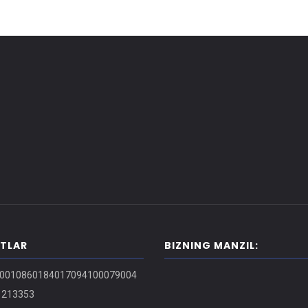
ITLAR
BIZNING MANZIL:
0010860184017094100079004
213353