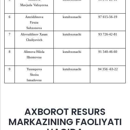
Mavjuda
Vafoyevna
6
Amriddinova
kutubxonachi
97 615-56-19
Firuza
Subxonova
7
Alovuddinov Xasan
kutubxonachi
93 726-42-81
Chuliyevich
8
Alimova Hilola
kutubxonachi
91 540-46-60
Ilhomovna
9
Yuusupova
kutubxonachi
94 356 -63-22
Shoira
Ismailovna
AXBOROT RESURS
MARKAZINING FAOLIYATI