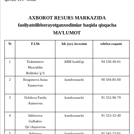
AXBOROT RESURS MARKAZIDA
faoliyatolibborayotgan
xodimlar haqida qisqacha
MA’LUMOT
№
F.I.Sh
Ish
joyi, lavozimi
telefon raqami
1
Toshtemirov
ARM boshli'gi
94 530-49-61
Muxriddin
Bolibeko’g’li
2
Ibragimova Aziza
kutubxonachi
90 504-85-00
Xasanovna
3
Ochilova Farida
kutubxonachi
91 552-90-79
Azimovna
4
Jabborova
kutubxonachi
91 523-32-40
Gulbahor
Qo’chqorovna
5
Sobirova
kutubxonachi
91 541-23-01