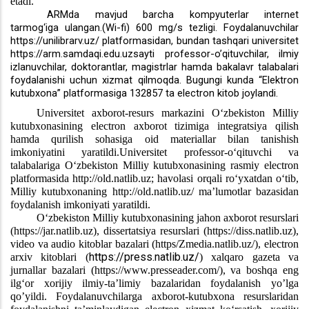
etadi.
ARMda mavjud barcha kompyuterlar internet
tarmog‘iga ulangan.(Wi-fi) 600 mg/s tezligi. Foydalanuvchilar
https://unilibrarv.uz/
platformasidan, bundan tashqari universitet
https://arm.samdaqi.edu.uz
sayti professor-o’qituvchilar, ilmiy
izlanuvchilar, doktorantlar, magistrlar hamda bakalavr talabalari
foydalanishi uchun xizmat qilmoqda. Bugungi kunda “Elektron
kutubxona” platformasiga 132857 ta electron kitob joylandi.
Universitet axborot-resurs markazini O‘zbekiston Milliy
kutubxonasining electron axborot tizimiga integratsiya qilish
hamda qurilish sohasiga oid materiallar bilan tanishish
imkoniyatini yaratildi.Universitet professor-o‘qituvchi va
talabalariga O‘zbekiston Milliy kutubxonasining rasmiy electron
platformasida http://old.natlib.uz; havolasi orqali ro‘yxatdan o‘tib,
Milliy kutubxonaning http://old.natlib.uz/ ma’lumotlar bazasidan
foydalanish imkoniyati yaratildi.
O‘zbekiston Milliy kutubxonasining jahon axborot resurslari
(
https://jar.natlib.uz
), dissertatsiya resurslari (
https://diss.natlib.uz
),
video va audio kitoblar bazalari (https/Zmedia.natlib.uz/), electron
https://press.natlib.uz/
arxiv kitoblari (
) xalqaro gazeta va
jurnallar bazalari (
https://www.presseader.com/
), va boshqa eng
ilg‘or xorijiy ilmiy-ta’limiy bazalaridan foydalanish yo’lga
qo’yildi. Foydalanuvchilarga axborot-kutubxona resurslaridan