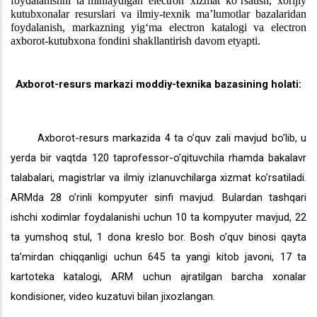
foydalanishni ta’minlaydigan electron xizmat ko‘rsatish, xorijiy
kutubxonalar resurslari va ilmiy-texnik ma’lumotlar bazalaridan
foydalanish, markazning yig‘ma electron katalogi va electron
axborot-kutubxona fondini shakllantirish davom etyapti.
Axborot-resurs markazi moddiy-texnika bazasining holati:
Axborot-resurs markazida 4 ta o’quv zali mavjud bo’lib, u
yerda bir vaqtda 120 taprofessor-o’qituvchila rhamda bakalavr
talabalari, magistrlar va ilmiy izlanuvchilarga xizmat ko’rsatiladi.
ARMda 28 o’rinli kompyuter sinfi mavjud. Bulardan tashqari
ishchi xodimlar foydalanishi uchun 10 ta kompyuter mavjud, 22
ta yumshoq stul, 1 dona kreslo bor. Bosh o’quv binosi qayta
ta’mirdan chiqqanligi uchun 645 ta yangi kitob javoni, 17 ta
kartoteka katalogi, ARM uchun ajratilgan barcha xonalar
kondisioner, video kuzatuvi bilan jixozlangan.