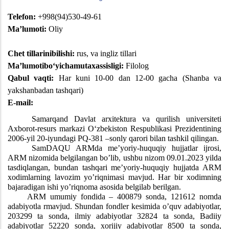
Telefon:
+998(
94)530-49-61
Ma’lumoti:
Oliy
Chet tillarinibilishi:
rus, va ingliz tillari
Ma’lumotiboʻyichamutaxassisligi:
Filolog
Qabul vaqti:
Har kuni
10
-00 dan 1
2
-00 gacha (Shanba
va
yakshanbadan tashqari)
E-mail:
Samarqand Davlat arxitektura va qurilish universiteti
Axborot-resurs markazi O‘zbekiston Respublikasi Prezidentining
2006-yil 20-iyundagi PQ-381 –sonly qarori bilan tashkil qilingan.
SamDAQU ARMda me’yoriy-huquqiy hujjatlar ijrosi,
ARM nizomida belgilangan bo’lib, ushbu nizom 09.01.2023 yilda
tasdiqlangan, bundan tashqari me’yoriy-huquqiy hujjatda ARM
xodimlarning lavozim yo’riqnimasi mavjud. Har bir xodimning
bajaradigan ishi yo’riqnoma asosida belgilab berilgan.
ARM umumiy fondida – 400879 sonda, 121612 nomda
adabiyotla rmavjud. Shundan fondler kesimida o’quv adabiyotlar,
203299 ta sonda, ilmiy adabiyotlar 32824 ta sonda, Badiiy
adabiyotlar 52220 sonda, xorijiy adabiyotlar 8500 ta sonda,