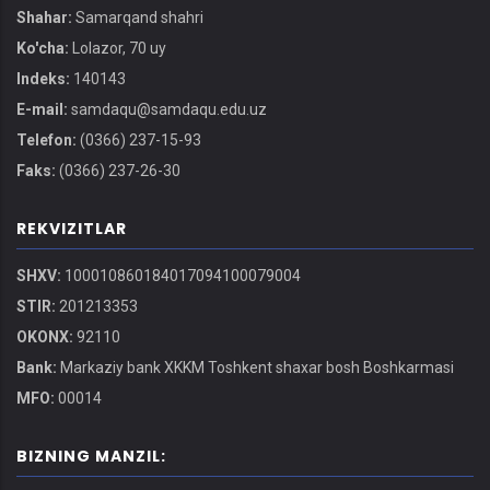
Shahar:
Samarqand shahri
Ko'cha:
Lolazor, 70 uy
Indeks:
140143
E-mail:
samdaqu@samdaqu.edu.uz
Telefon:
(0366) 237-15-93
Faks:
(0366) 237-26-30
REKVIZITLAR
SHXV:
100010860184017094100079004
STIR:
201213353
OKONX:
92110
Bank:
Markaziy bank XKKM Toshkent shaxar bosh Boshkarmasi
MFO:
00014
BIZNING MANZIL: