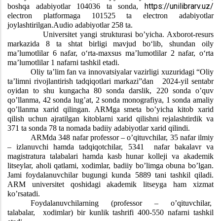
https://unilibrarv.uz/
boshqa adabiyotlar 104036 ta sonda,
electron platformaga 101525 ta electron adabiyotlar
joylashtirilgan.Audio adabiyotlar 258 ta.
Universitet yangi strukturasi bo’yicha. Axborot-resurs
markazida 8 ta shtat birligi mavjud bo‘lib, shundan oily
ma’lumotlilar 6 nafar, o‘rta-maxsus ma’lumotlilar 2 nafar, o‘rta
ma’lumotlilar 1 nafarni tashkil etadi.
Oliy ta’lim fan va innovatsiyalar vazirligi xuzuridagi “Oliy
ta’limni rivojlantirish tadqiqotlari markazi”dan 2024-yil sentabr
oyidan to shu kungacha 80 sonda darslik, 220 sonda o’quv
qo’llanma, 42 sonda lug’at, 2 sonda monografiya, 1 sonda amaliy
qo’llanma xarid qilingan. ARMga smeta bo’yicha kitob xarid
qilish uchun ajratilgan kitoblarni xarid qilishni rejalashtirdik va
371 ta sonda 78 ta nomada badiiy adabiyotlar xarid qilindi.
ARMda 348 nafar professor – o’qituvchilar, 35 nafar ilmiy
– izlanuvchi hamda tadqiqotchilar, 5341 nafar bakalavr va
magistratura talabalari hamda kasb hunar kolleji va akademik
litseylar, aholi qatlami, xodimlar, badiiy bo’limga obuna bo’lgan.
Jami foydalanuvchilar bugungi kunda 5889 tani tashkil qiladi.
ARM universitet qoshidagi akademik litseyga ham xizmat
ko’rsatadi.
Foydalanuvchilarning (professor – o’qituvchilar,
talabalar, xodimlar) bir kunlik tashrifi 400-550 nafarni tashkil