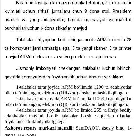
Bulardan tashqari ko’rgazmali shkaf 4 dona, 5 ta xodimlar
kiyimlari uchun shkaf, jurnallaru chun 8 dona stol. Prezident
asarlari va yangi adabiyotlar, hamda ma’naviyat va ma’rifat
burchaklari uchun 6 dona shkaflar mavjud.
Talabalar ehtiyojidan kelib chiqqan xolda ARM bo’limida 28
ta kompyuter jamlanmasiga ega, 5 ta yangi skaner, 5 ta printer
mavjud.ARMda televizor va video proektor mavju demas.
Jismoniy imkoniyati cheklangan talabalar iuchun birinchi
qavatda kompyuterdan foydalanish uchun sharoit yaratilgan.
1-talabalar turar joyida ARM bo’limida 1200 ta adabiyotlar
bilan ta’minlangan, elektron (QR-kod) doskalar itashkil qilingan.
2-talabalar turar joyida ARM bo’limida 11069 ta adabiyotlar
bilan ta’minlangan, elektron (QR-kod) doskalari tashkil qilingan.
4-talabalar turar joyida ARM bo’limida 255 ta ilmiy badiiy
adabiyotlar mavjud bo’lib talabalar bo’sh vaqtlarida ulardan
foydalanish imkoniyatlariga ega.
Axborot resurs markazi manzili:
SamDAQU,
asosiy bino
, 1
-
qavat, 11
9-
xona