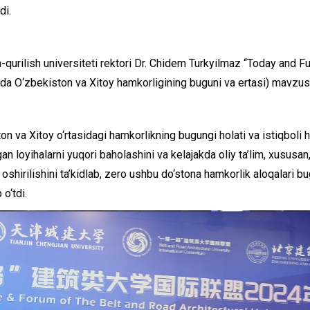
di.
qurilish universiteti rektori Dr. Chidem Turkyilmaz “Today and 
ida O‘zbekiston va Xitoy hamkorligining buguni va ertasi) mavzusid
n va Xitoy o‘rtasidagi hamkorlikning bugungi holati va istiqboli h
n loyihalarni yuqori baholashini va kelajakda oliy ta’lim, xususan
shirilishini ta’kidlab, zero ushbu do‘stona hamkorlik aloqalari 
o‘tdi.