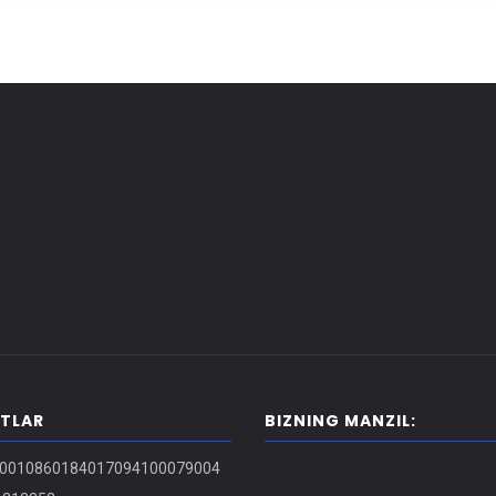
ITLAR
BIZNING MANZIL:
0010860184017094100079004