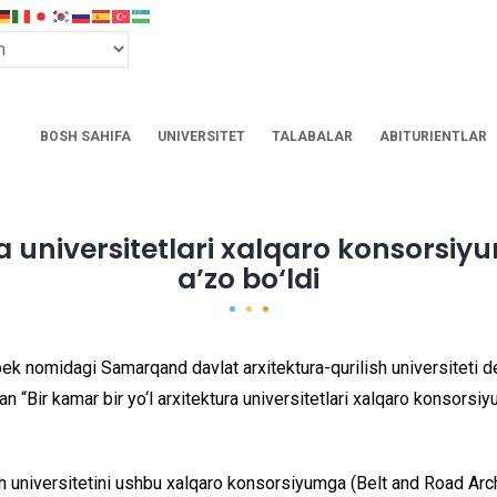
BOSH SAHIFA
UNIVERSITET
TALABALAR
ABITURIENTLAR
tura universitetlari xalqaro konso
a’zo bo‘ldi
ek nomidagi Samarqand davlat arxitektura-qurilish universiteti d
gan “Bir kamar bir yo‘l arxitektura universitetlari xalqaro konsors
h universitetini ushbu xalqaro konsorsiyumga (Belt and Road Archi