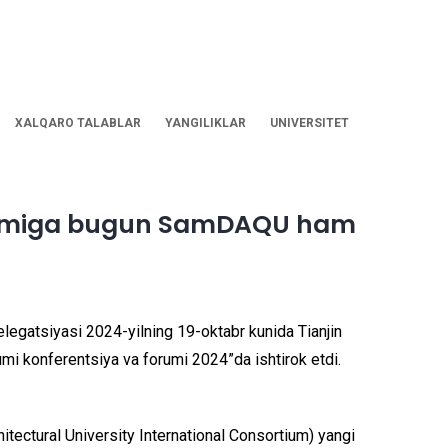
XALQARO TALABLAR
YANGILIKLAR
UNIVERSITET
rsiyumiga bugun SamDAQU ham
elegatsiyasi 2024-yilning 19-oktabr kunida Tianjin
iyumi konferentsiya va forumi 2024”da ishtirok etdi.
tectural University International Consortium) yangi