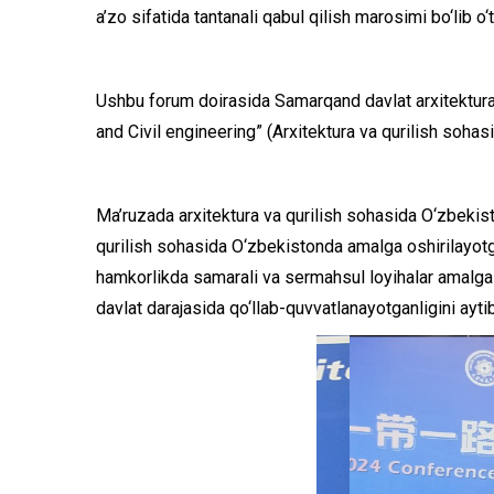
a’zo sifatida tantanali qabul qilish marosimi bo‘lib o‘t
Ushbu forum doirasida Samarqand davlat arxitektura-
and Civil engineering” (Arxitektura va qurilish sohas
Ma’ruzada arxitektura va qurilish sohasida O‘zbekisto
qurilish sohasida O‘zbekistonda amalga oshirilayotga
hamkorlikda samarali va sermahsul loyihalar amalga o
davlat darajasida qo‘llab-quvvatlanayotganligini aytib 