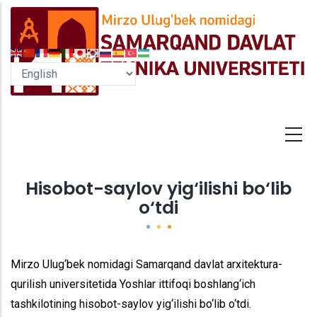
Skip
to
main
content
Hisobot-saylov yig‘ilishi bo‘lib
o‘tdi
Mirzo Ulug‘bek nomidagi Samarqand davlat arxitektura-
qurilish universitetida Yoshlar ittifoqi boshlang‘ich
tashkilotining hisobot-saylov yig‘ilishi bo‘lib o‘tdi.