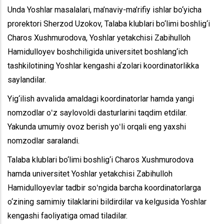
Unda Yoshlar masalalari, ma’naviy-ma’rifiy ishlar bo‘yicha
prorektori Sherzod Uzokov, Talaba klublari bo‘limi boshlig‘i
Charos Xushmurodova, Yoshlar yetakchisi Zabihulloh
Hamidulloyev boshchiligida universitet boshlang‘ich
tashkilotining Yoshlar kengashi aʼzolari koordinatorlikka
saylandilar.
Yig‘ilish avvalida amaldagi koordinatorlar hamda yangi
nomzodlar oʻz saylovoldi dasturlarini taqdim etdilar.
Yakunda umumiy ovoz berish yoʻli orqali eng yaxshi
nomzodlar saralandi.
Talaba klublari bo‘limi boshlig‘i Charos Xushmurodova
hamda universitet Yoshlar yetakchisi Zabihulloh
Hamidulloyevlar tadbir soʻngida barcha koordinatorlarga
o‘zining samimiy tilaklarini bildirdilar va kelgusida Yoshlar
kengashi faoliyatiga omad tiladilar.