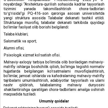
noyabrdagi “Arxitektura-qurilish sohasida kadrlar tayyorlash
tizimini yanada takomillashtirish chora-tadbirlari
toʻgʻrisida”gi PQ-416-son qaroriga asosan universitetda
yangi struktura asosida Talabalar dekanati tashkil etildi.
Strukturaga muvofiq, talabalar dekanati tarkibida quyidagi
bo’limlar faoliyat olib borishi belgilandi:
Talaba klublari;
Salomatlik va sport;
Alumni ofisi;
Psixologik xizmat ko‘rsatish ofisi.
Ma’naviy-axloqiy tarbiya bo‘limida olib boriladigan ma’naviy-
ma’rifiy ishlarga boshchilik qilish, bo‘limga tegishli normativ
hujjatlarda belgilangan ko‘rsatmalarni muvofiqlashtirish,
bo‘limlar, jamoat ishlarida va kafedralarning ma’naviy-ma’rifiy
tajribalarni umumlashtirish, adabiyotlar tayyorlash va ularni
nashr qildirish, talabalarning ma’naviy dunyosini
shakllantirishga qaratilgan chora-tadbirlarni amalga oshirish
maqsadida tuziladi.
Umumiy qoidalar