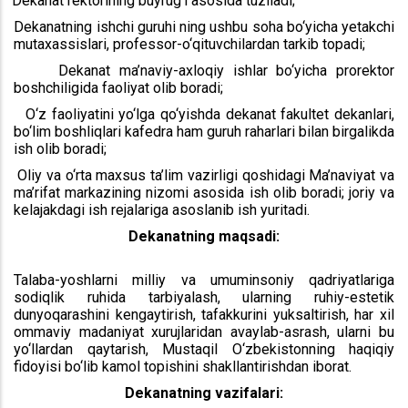
Dekanat rektorining buyrug‘i asosida tuziladi;
Dekanatning ishchi guruhi ning ushbu soha bo‘yicha yetakchi
mutaxassislari, professor-o‘qituvchilardan tarkib topadi;
Dekanat ma’naviy-axloqiy ishlar bo‘yicha prorektor
boshchiligida faoliyat olib boradi;
O‘z faoliyatini yo‘lga qo‘yishda dekanat fakultet dekanlari,
bo‘lim boshliqlari kafedra ham guruh raharlari bilan birgalikda
ish olib boradi;
Oliy va o‘rta maxsus ta’lim vazirligi qoshidagi Ma’naviyat va
ma’rifat markazining nizomi asosida ish olib boradi; joriy va
kelajakdagi ish rejalariga asoslanib ish yuritadi.
Dekanatning maqsadi:
Talaba-yoshlarni milliy va umuminsoniy qadriyatlariga
sodiqlik ruhida tarbiyalash, ularning ruhiy-estetik
dunyoqarashini kengaytirish, tafakkurini yuksaltirish, har xil
ommaviy madaniyat xurujlaridan avaylab-asrash, ularni bu
yo‘llardan qaytarish, Mustaqil O‘zbekistonning haqiqiy
fidoyisi bo‘lib kamol topishini shakllantirishdan iborat.
Dekanatning vazifalari: