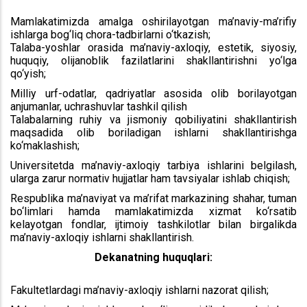
Mamlakatimizda amalga oshirilayotgan ma’naviy-ma’rifiy
ishlarga bog‘liq chora-tadbirlarni o‘tkazish;
Talaba-yoshlar orasida ma’naviy-axloqiy, estetik, siyosiy,
huquqiy, olijanoblik fazilatlarini shakllantirishni yo‘lga
qo‘yish;
Milliy urf-odatlar, qadriyatlar asosida olib borilayotgan
anjumanlar, uchrashuvlar tashkil qilish
Talabalarning ruhiy va jismoniy qobiliyatini shakllantirish
maqsadida olib boriladigan ishlarni shakllantirishga
ko‘maklashish;
Universitetda ma’naviy-axloqiy tarbiya ishlarini belgilash,
ularga zarur normativ hujjatlar ham tavsiyalar ishlab chiqish;
Respublika ma’naviyat va ma’rifat markazining shahar, tuman
bo‘limlari hamda mamlakatimizda xizmat ko‘rsatib
kelayotgan fondlar, ijtimoiy tashkilotlar bilan birgalikda
ma’naviy-axloqiy ishlarni shakllantirish.
Dekanatning huquqlari:
Fakultetlardagi ma’naviy-axloqiy ishlarni nazorat qilish;