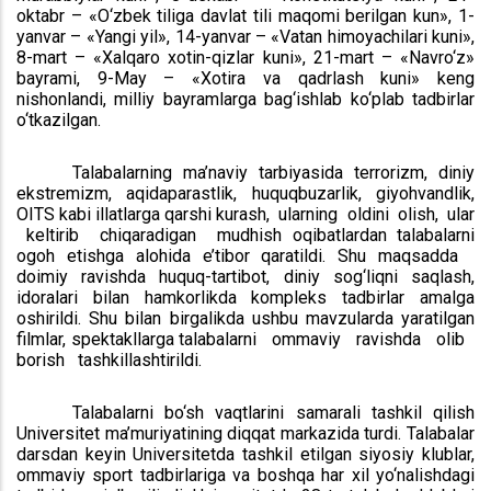
oktabr – «O‘zbek tiliga davlat tili maqomi berilgan kun», 1-
yanvar – «Yangi yil», 14-yanvar – «Vatan himoyachilari kuni»,
8-mart – «Xalqaro xotin-qizlar kuni», 21-mart – «Navro‘z»
bayrami, 9-May – «Xotira va qadrlash kuni» keng
nishonlandi, milliy bayramlarga bag‘ishlab ko‘plab tadbirlar
o‘tkazilgan.
Talabalarning ma’naviy tarbiyasida terrorizm, diniy
ekstremizm, aqidaparastlik, huquqbuzarlik, giyohvandlik,
OITS kabi illatlarga qarshi kurash, ularning oldini olish, ular
keltirib chiqaradigan mudhish oqibatlardan talabalarni
ogoh etishga alohida e’tibor qaratildi. Shu maqsadda
doimiy ravishda huquq-tartibot, diniy sog‘liqni saqlash,
idoralari bilan hamkorlikda kompleks tadbirlar amalga
oshirildi. Shu bilan birgalikda ushbu mavzularda yaratilgan
filmlar, spektakllarga talabalarni ommaviy ravishda olib
borish tashkillashtirildi.
Talabalarni bo‘sh vaqtlarini samarali tashkil qilish
Universitet ma’muriyatining diqqat markazida turdi. Talabalar
darsdan keyin Universitetda tashkil etilgan siyosiy klublar,
ommaviy sport tadbirlariga va boshqa har xil yo‘nalishdagi