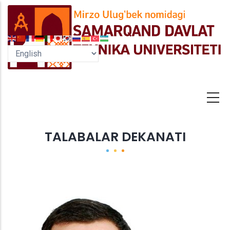
Skip
to
main
content
TALABALAR DEKANATI