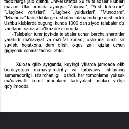
tadbirlarga jalb qilindi. Universitetda 28 ta talabalar klublari
mavjud. Ular orasida ayniqsa “Zakovat”, “Yosh kitobxon”,
“Ulug‘bek vorislari”, “Ulug‘bek yulduzlari”, “Munozara”,
“Mushoira” kabi klublarga nisbatan talabalarda qiziqish ortdi.
Ushbu klublarda bugungi kunda 1000 dan ziyod talabalar o‘z
vaqtlarini samarali o‘tkazib kelmoqda.
«Talabalar turar joyi»da talabalar uchun barcha sharoitlar
yaratildi: ma’naviyat va ma’rifat xonasi, oshxona, dush, kir
yuvish, hojatxona, dam olish, o‘quv zali, qizlar uchun
gigiyenik xonalar tashkil etildi.
Xulosa qilib aytganda, keyingi yillarda jamoada olib
borilayotgan ma’naviy-ma’rifiy va tarbiyaviy ishlarning
samaradorligi, ta’sirchanligi oshdi, har tomonlama yuksak
ma’naviyatli komil insonlarni tarbiyalash ishlari yo‘lga
qo‘yilmoqda.