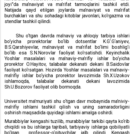
joyi”da ma’naviyat va ma’rifat tarmoqlarini tashkil etdi.
Natijada qayd etilgan joylarda ma’naviyat va ma’rifat
burchaklari va shu sohadagi kitoblar javonlari, ko‘rgazma va
stendlar tashkil qilindi.
Shu o‘tgan davrda ma’naviy va ahloqiy tarbiya ishlari
bo‘yicha prorektorlar bo‘lib dotsentlar K.G‘.G‘aniyev,
B.S.Qarshiyevlar, ma’naviyat va ma’rifat bo‘limi boshlig‘i
bo‘lib esa S.N.Norovlar faoliyat ko‘rsatishdi. Keyinchalik
Yoshlar masalalari va ma’naviy-ma’rifiy ishlar bo‘yicha
prorektor O.Hayitov, talabalar dekanati dekani B.Saidovlar
faoliyat ko‘rsatgan. Hozirda Yoshlar masalalari va ma’naviy-
ma’rifiy ishlar bo‘yicha prorektor lavozimida Sh.X.Uzokov
ishlamoqda, talabalar dekanati dekani lavozimida
Sh.U.Bozorov faoliyat olib bormoqda.
Universitet ma’muriyati shu o‘tgan davr mobaynida ma’niviy-
ma’rifiy ishlarni tashkil qilish va uning samaradorligini
oshirish maqsadida quyidagi ishlarni amalga oshirdi.
Murabbiylar kengashi tuzilib, murabbiylar tarkibi qayta ko‘rib
chiqildi va bu ishlarga tajribali, tarbiyaviy ishlarga qobiliyatli
bo‘lgan professor-o‘qituvchilar jalb qilindi. Kengash