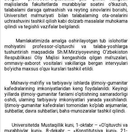
majlislarida fakultetlarda murabbiylar soatini o‘tkazish,
talabalarni darsga qatnashish va reyting sinovlarini borishi,
Universitet ma’muriyati bilan talabalarning ota-onalarini
uchrashuvini tashkil qilish kabi dolzarb masalalar muhokama
qilindi va tegishli vazifalar belgilandi.
Mamlakatimizda amalga oshirilayotgan tub islohotlar
mohiyatini professor-o‘qituvchi va talaba-yoshlarga
tushuntirish maqsadida Sh.M.Mirziyoyevning O‘zbekiston
Respublikasi Oliy Majlisi kengashida qilgan ma’ruzalari,
ommaviy-axborot vositalari vakillariga bergan intervyulari
bo‘yicha maxsus o‘quv kurslari tashkil etildi.
Ma’naviy-ma’rifiy va tarbiyaviy ishlarda ijtimoiy-gumanitar
kafedralarining imkoniyatlaridan keng foydalanildi. Keyingi
yillarda ijtimoiy-gumanitar fanlarni o‘qitishning samaradorligi
oshdi, ularning tarbiyaviy imkoniyatlari yanada yaxshilandi.
Ijtimoiy-gumanitar kafedralari tomonidan ko‘plab anjumanlar,
suhbatlar, davra suhbatlari, bahs-munozaralar tashkil qilindi.
Universitetda Mustaqillik kuni, 1-oktabr – «O‘qituvchi va
murabbiylar kuni», 8-dekabr – «Konstitutsiya kuni», 21-