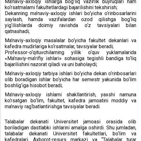
Ma’naviy-axloqiy ishlarga bog‘liq vazirlik buyruqlari ham
ko‘rsatmalarni fakultetlardagi bajarilishini tekshirish;
Dekanning ma’naviy-axloqiy ishlari bo‘yicha o‘rinbosarlarini
saylash, hamda vazifalardan ozod qilishga bog‘liq
yig‘ilishlarda doimiy ravishda o‘z tavsiyalari bilan
qatnashadi;
Ma’naviy-axloqiy masalalar bo‘yicha fakultet dekanlari va
kafedra mudirlariga ko‘rsatmalar, tavsiyalar beradi;
Professor-o‘qituvchilarning yillik o‘quv yuklamalarida
«Ma’naviy-ma’rifiy ishlari» sohasiga tegishli bandiga to‘liq
bajarilishini nazorat qiladi va uni baholaydi;
Ma’naviy-axloqiy tarbiya ishlari bo‘yicha dekan o‘rinbosarlari
olib boradigan ishlar bo‘yicha har semestr yakunida bo‘lim
boshlig‘iga hisobot beradi;
Ma’naviy-axloqiy ishlarni shakllantirish, yaxshi namuna
ko‘rsatgan bo‘lim, fakultet, kafedra jamoatini moddiy va
ma’naviy rag‘batlantirishga tavsiyalar beradi.
Talabalar dekanati Universitet jamoasi orasida olib
boriladigan dastlabki ishlarini amalga oshirdi. Shu jumladan,
talabalar dekanati Universitet fakultetlari, bo‘lim va
kafedralari, Axborot-resurs markazi va “Talabalar turar