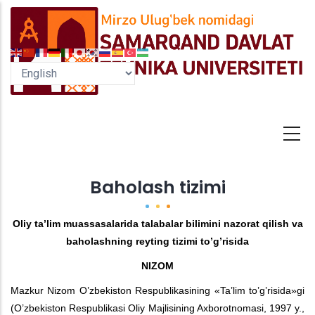
Skip
to
main
content
Baholash tizimi
Oliy ta’lim muassasalarida talabalar bilimini nazorat qilish va
baholashning reyting tizimi to’g’risida
NIZOM
Mazkur Nizom O’zbekiston Respublikasining
«Ta’lim to’g’risida»
gi
(O’zbekiston Respublikasi Oliy Majlisining Axborotnomasi, 1997 y.,