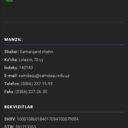
MANZIL:
Shahar:
Samarqand shahri
Ko'cha:
Lolazor, 70 uy
Indeks:
140143
E-mail:
samdaqu@samdaqu.edu.uz
Telefon:
(0366) 237-15-93
Faks:
(0366) 237-26-30
REKVIZITLAR
SHXV:
100010860184017094100079004
STIR:
201213353