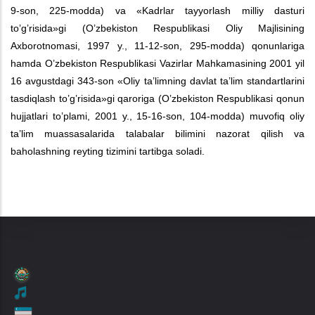
9-son, 225-modda) va
«Kadrlar tayyorlash milliy dasturi
to’g’risida»
gi (O’zbekiston Respublikasi Oliy Majlisining
Axborotnomasi, 1997 y., 11-12-son, 295-modda) qonunlariga
hamda O’zbekiston Respublikasi Vazirlar Mahkamasining 2001 yil
16 avgustdagi 343-son «Oliy ta’limning davlat ta’lim standartlarini
tasdiqlash to’g’risida»gi
qaroriga
(O’zbekiston Respublikasi qonun
hujjatlari to’plami, 2001 y., 15-16-son, 104-modda) muvofiq oliy
ta’lim muassasalarida talabalar bilimini nazorat qilish va
baholashning reyting tizimini tartibga soladi.