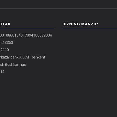
ITLAR
BIZNING MANZIL:
0010860184017094100079004
213353
2110
kaziy bank XKKM Toshkent
osh Boshkarmasi
14