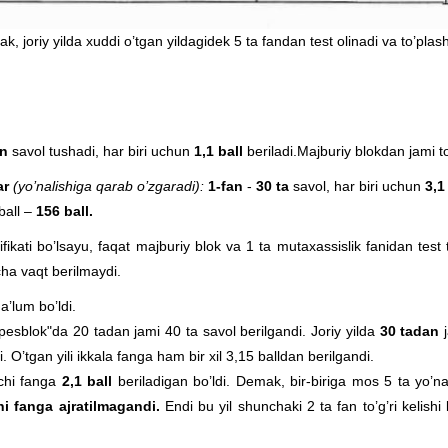
k, joriy yilda xuddi o’tgan yildagidek 5 ta fandan test olinadi va to’pla
an
savol tushadi, har biri uchun
1,1 ball
beriladi.Majburiy blokdan jami 
ar
(yo’nalishiga qarab o’zgaradi):
1-
fan
-
30 ta
savol, har biri uchun
3,1
ball –
156 ball.
tifikati bo’lsayu, faqat majburiy blok va 1 ta mutaxassislik fanidan test
ha vaqt berilmaydi.
a’lum bo’ldi.
 "spesblok"da 20 tadan jami 40 ta savol berilgandi. Joriy yilda
30 tadan
i. O’tgan yili ikkala fanga ham bir xil 3,15 balldan berilgandi.
chi fanga
2,1 ball
beriladigan bo’ldi. Demak, bir-biriga mos 5 ta yo’nal
hi fanga ajratilmagandi.
Endi bu yil shunchaki 2 ta fan to’g’ri kelis