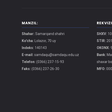
MANZIL:
REKVIZ
Shahar:
Samarqand shahri
SHXV:
10
Ko'cha:
Lolazor, 70 uy
STIR:
201
Indeks:
140143
OKONX:
9
E-mail:
samdaqu@samdaqu.edu.uz
Bank:
Mar
Telefon:
(0366) 237-15-93
shaxar b
Faks:
(0366) 237-26-30
MFO:
000