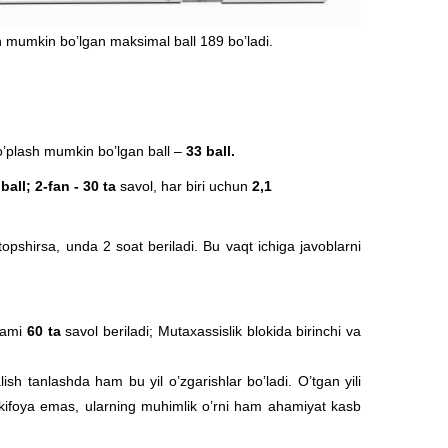
sh mumkin bo’lgan maksimal ball 189 bo’ladi.
to’plash mumkin bo’lgan ball –
33 ball.
 ball; 2-fan - 30 ta
savol, har biri uchun
2,1
 topshirsa, unda 2 soat beriladi. Bu vaqt ichiga javoblarni
jami
60 ta
savol beriladi; Mutaxassislik blokida birinchi va
ish tanlashda ham bu yil o’zgarishlar bo’ladi. O’tgan yili
hi kifoya emas, ularning muhimlik o’rni ham ahamiyat kasb