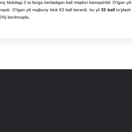
 blokdagi 3 ta fanga beriladigan ball miqdori kamaytirildi. O’tgan yili 
maydi. O’tgan yili majburiy blok 63 ball berardi, bu yil
33 ball
to’plash
5%) berilmoqda.