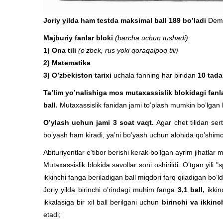
Joriy yilda ham testda maksimal ball 189 bo’ladi
Dema
M
ajburiy fanlar bloki
(barcha uchun tushadi):
1)
Ona tili
(o’zbek, rus yoki qoraqalpoq tili)
2) M
atematika
3) O’zbekiston tarixi
uchala fanning har biridan
10 tad
Ta’lim yo’nalishiga mos mutaxassislik blokidagi fanl
ball.
Mutaxassislik fanidan jami to’plash mumkin bo’lgan 
O’ylash uchun jami 3 soat vaqt.
Agar chet tilidan ser
bo’yash ham kiradi, ya’ni bo’yash uchun alohida qo’shimc
Abituriyentlar e’tibor berishi kerak bo’lgan ayrim jihatlar m
Mutaxassislik blokida savollar soni oshirildi. O’tgan yili
ikkinchi fanga beriladigan ball miqdori farq qiladigan bo’ld
Joriy yilda birinchi o’rindagi muhim fanga
3,1 ball,
ikkin
ikkalasiga bir xil ball berilgani uchun
birinchi va ikkinc
etadi;