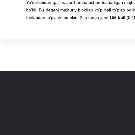
Yo’nalishidan qat’i nazar barcha uchun tushadigan majburiy
bo’ldi. Bu degani majburiy blokdan ko’p ball to’plab bo’l
fanlaridan to’plash mumkin, 2 ta fanga jami
156 ball
(82,