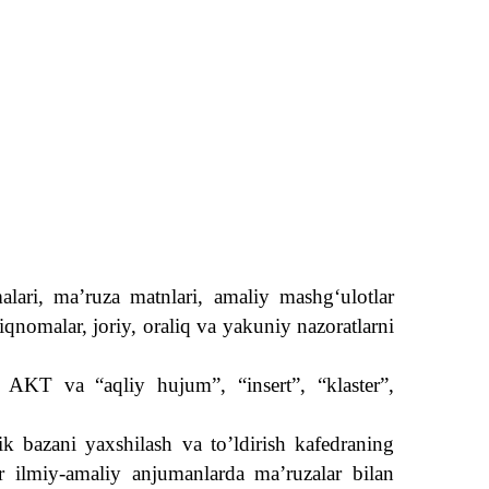
alari, ma’ruza matnlari, amaliy mashg‘ulotlar
iqnomalar, joriy, oraliq va yakuniy nazoratlarni
 AKT va “aqliy hujum”, “insert”, “klaster”,
ik bazani yaxshilash va to’ldirish kafedraning
lar ilmiy-amaliy anjumanlarda ma’ruzalar bilan