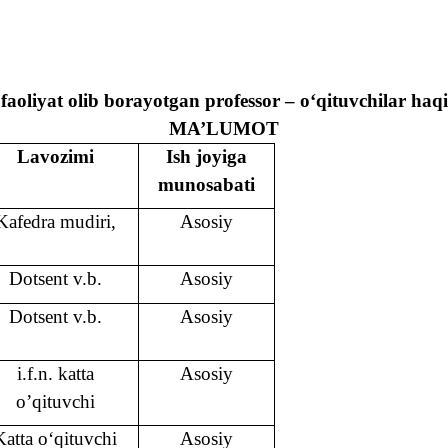
aoliyat olib borayotgan professor – o‘qituvchilar haq
MA’LUMOT
Lavozimi
Ish joyiga
munosabati
Kafedra mudiri
,
Asosiy
Dotsent v.b.
Asosiy
Dotsent v.b.
Asosiy
i.f.n. katta
Asosiy
o’qituvchi
Katta o‘qituvchi
Asosiy