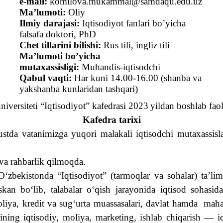
e-mail:
komilova.mukammal@samdaqu.edu.uz
Ma’lumoti:
Oliy
Ilmiy darajasi:
Iqtisodiyot fanlari bo’yicha
falsafa doktori, PhD
Chet tillarini bilishi:
Rus tili, ingliz tili
Ma’lumoti bo’yicha
mutaxassisligi:
Muhandis-iqtisodchi
Qabul vaqti:
Har kuni 14.00-16.00 (shanba va
yakshanba kunlaridan tashqari)
niversiteti
“
Iqtisodiyot
” kafedrasi
2023
yildan boshlab fao
Kafedra tarixi
ustda vatanimizga yuqori malakali iqtisodchi mutaxassisl
a rahbarlik qilmoqda.
O‘zbekistonda “Iqtisodiyot” (tarmoqlar va sohalar) ta’li
an bo‘lib, talabalar o‘qish jarayonida iqtisod sohasida 
oliya, kredit va sugʻurta muassasalari, davlat hamda
maha
rining iqtisodiy, moliya, marketing, ishlab chiqarish — iq