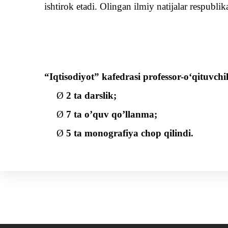
ishtirok etadi. Olingan ilmiy natijalar respublik
“Iqtisodiyot” kafedrasi professor-oʻqituvch
Ø
2
ta darslik
;
Ø
7
ta o’quv qo’llanma
;
Ø
5
ta monografiya chop qilindi.