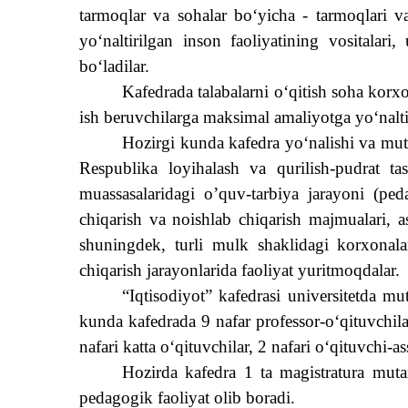
tarmoqlar va sohalar boʻyicha - tarmoqlari va
yoʻnaltirilgan inson faoliyatining vositalar
bo‘ladilar.
Kafedrada talabalarni o‘qitish soha korxo
ish beruvchilarga maksimal amaliyotga yo‘naltir
Hozirgi kunda kafedra yo‘nalishi va mut
Respublika loyihalash va qurilish-pudrat tas
muassasalaridagi o’quv-tarbiya jarayoni (pe
chiqarish va noishlab chiqarish majmualari, as
shuningdek, turli mulk shaklidagi korxonalar
chiqarish jarayonlarida faoliyat yuritmoqdalar.
“Iqtisodiyot” kafedrasi universitetda m
kunda kafedrada
9
nafar professor-o‘qituvchila
nafari katta o‘qituvchilar, 2 nafari o‘qituvchi-ass
Hozirda kafedra 1 ta magistratura mutaxa
pedagogik faoliyat olib boradi.