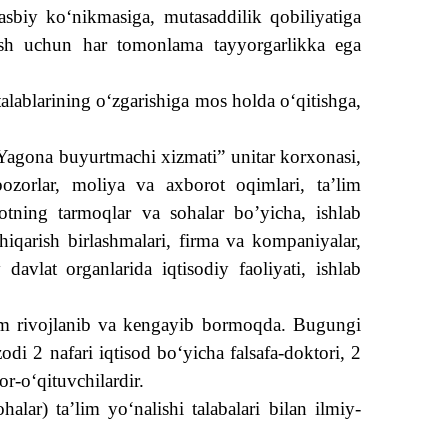
kasbiy koʻnikmasiga, mutasaddilik qobiliyatiga
ganish uchun har tomonlama tayyorgarlikka ega
talablarining o‘zgarishiga mos holda o‘qitishga,
“Yagona buyurtmachi xizmati” unitar korxonasi,
 bozorlar, moliya va axborot oqimlari, ta’lim
otning tarmoqlar va sohalar bo’yicha, ishlab
chiqarish birlashmalari, firma va kompaniyalar,
avlat organlarida iqtisodiy faoliyati, ishlab
 doim rivojlanib va kengayib bormoqda. Bugungi
odi 2 nafari iqtisod bo‘yicha falsafa-doktori, 2
yor-o‘qituvchilardir.
alar) ta’lim yo‘nalishi talabalari bilan ilmiy-