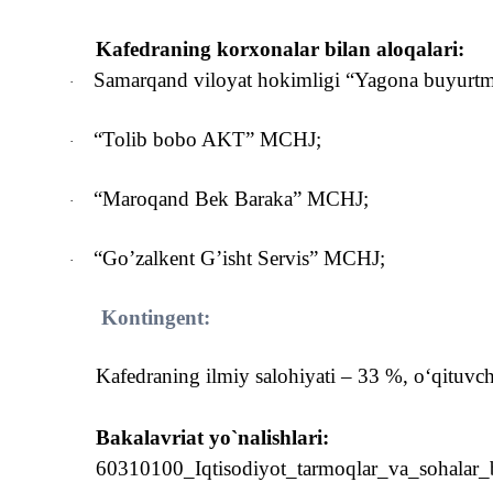
Kafedraning korxonalar bilan aloqalari:
Samarqand viloyat hokimligi “Yagona buyurtma
·
“Tolib bobo AKT” MCHJ
;
·
“Maroqand Bek Baraka”
MCHJ;
·
“Go’zalkent G’isht Servis”
MCHJ;
·
Kontingent:
Kafedraning ilmiy salohiyati – 33 %, o‘qituvch
Bakalavriat yo`nalishlari:
60310100_Iqtisodiyot_tarmoqlar_va_sohalar_