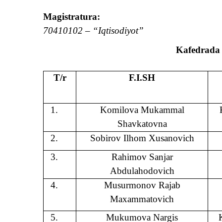
Magistratura:
70410102 –
“
Iqtisodiyot
”
Kafedrada f
T/r
F.I.SH
1.
Komilova Mukammal
Shavkatovna
2.
Sobirov Ilhom Xusanovich
3.
Rahimov Sanjar
Abdulahodovich
4.
Musurmonov Rajab
Maxammatovich
5.
Mukumova Nargis