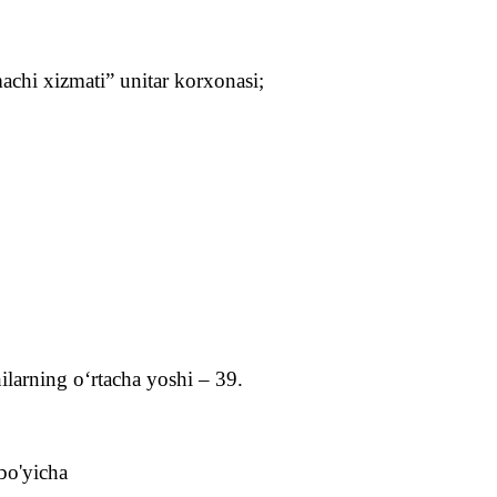
chi xizmati” unitar korxonasi;
ilarning o‘rtacha yoshi – 39.
bo'yicha