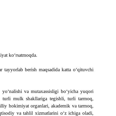
liyat ko‘rsatmoqda.
ar tayyorlab berish maqsadida katta o‘qituvchi
m yo‘nalishi va mutaxassisligi bo‘yicha yuqori
turli mulk shakllariga tegishli, turli tarmoq,
lliy hokimiyat organlari, akademik va tarmoq,
tisodiy va tahlil xizmatlarini oʻz ichiga oladi,