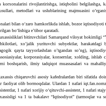
 korxonalarini rivojlantirishga, istiqbolini belgilashga, 
i, usullari, metodlari va uslublarining majmuasini o‘r
nalari bilan o‘zaro hamkorlikda ishlab, bozor iqtisodiyoti 
ilgan bo‘lishiga e’tibor qaratadi.
axassisliklari bitiruvchilari Samarqand viloyat hokimligi 
hkilotlari, xo’jalik yurituvchi subyektlar, harakatdagi
dagogik qayta tayyorlashdan o’tgandan so’ng), iqtisodiy
sosiasiyalar, korporasiyalar, konsernlar, xolding, ishlab 
ni boshqarish, ilmiy tadqiqot muassasalari va mahalliy d
utaxassis chiqaruvchi asosiy kafedralardan biri sifatida
r faoliyat olib bormoqdalar. Ulardan 1 nafari iqt.fan.nomz
istentlar, 1 nafari xorijiy o‘qituvchi-assistent, 1 nafari staj
ssisligi va 1 ta bakalavr “Iqtisodiyot” (tarmoqlar va soh