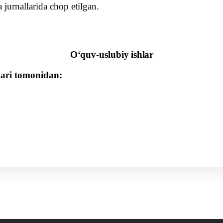
a jurnallarida chop etilgan.
Oʻquv-uslubiy
ishlar
ilari tomonidan: