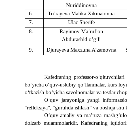
Nuriddinovna
6.
To’rayeva Malika Xikmatovna
7.
Ulac Sherife
8.
Rayimov Ma’rufjon
Abdurashid o’g’li
9.
Djurayeva Maxzuna A’zamovna
Kafedraning professor-o‘qituvchilari
bo‘yicha o‘quv-uslubiy qo‘llanmalar, kurs loyih
o‘tkazish bo‘yicha savolnomalar va testlar chop
O‘quv jarayoniga yangi informatsio
“refleksiya”, “guruhda ishlash” va boshqa shu 
O‘quv-amaliy va ma’ruza mashg‘ulotla
dolzarb muammolaridir. Kafedraning iqtidorli 