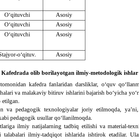
O‘qituvchi
Asosiy
O‘qituvchi
Asosiy
O‘qituvchi
Asosiy
Stajyor-o‘qituv.
Asosiy
Kafedrada olib borilayotgan ilmiy-metodologik ishlar
 tomonidan kafedra fanlaridan darsliklar, o‘quv qo‘llanm
alari va malakaviy bitiruv ishlarini bajarish bo‘yicha yo‘r
 etilgan.
n va pedagogik texnologiyalar joriy etilmoqda, ya’ni,
kabi pedagogik usullar qo‘llanilmoqda.
riga ilmiy natijalarning tadbiq etilishi va material-texn
talabalari ilmiy-tadqiqot ishlarida ishtirok etadilar. U