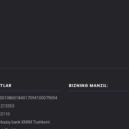
ITLAR
BIZNING MANZIL:
0010860184017094100079004
213353
2110
kaziy bank XKKM Toshkent