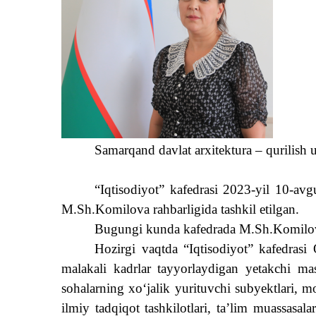
Samarqand davlat arxitektura – qurilish
u
“Iqtisodiyot” kafedrasi
2023-
yil 10-avg
M.Sh.Komilova rahbarligida tashkil etilgan.
Bugungi kunda kafedrada M.Sh.Komilov
Hozirgi vaqtda “Iqtisodiyot” kafedrasi 
malakali kadrlar tayyorlaydigan yetakchi mask
sohalarning xoʻjalik yurituvchi subyektlari, m
ilmiy tadqiqot tashkilotlari, ta’lim muassasala