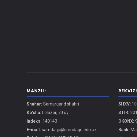
MANZIL:
REKVIZ
Shahar:
Samarqand shahri
SHXV:
10
Ko'cha:
Lolazor, 70 uy
STIR:
201
Indeks:
140143
OKONX:
9
E-mail:
samdaqu@samdaqu.edu.uz
Bank:
Mar