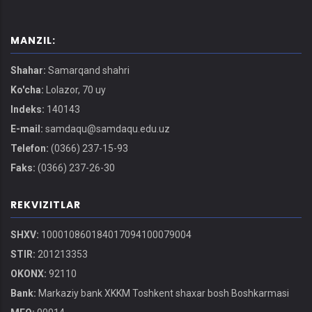
MANZIL:
Shahar:
Samarqand shahri
Ko'cha:
Lolazor, 70 uy
Indeks:
140143
E-mail:
samdaqu@samdaqu.edu.uz
Telefon:
(0366) 237-15-93
Faks:
(0366) 237-26-30
REKVIZITLAR
SHXV:
100010860184017094100079004
STIR:
201213353
OKONX:
92110
Bank:
Markaziy bank XKKM Toshkent shaxar bosh Boshkarmasi