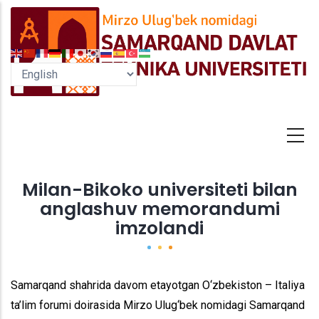
Skip
to
main
content
Milan-Bikoko universiteti bilan
anglashuv memorandumi
imzolandi
Samarqand shahrida davom etayotgan O‘zbekiston – Italiya
ta’lim forumi doirasida Mirzo Ulug‘bek nomidagi Samarqand