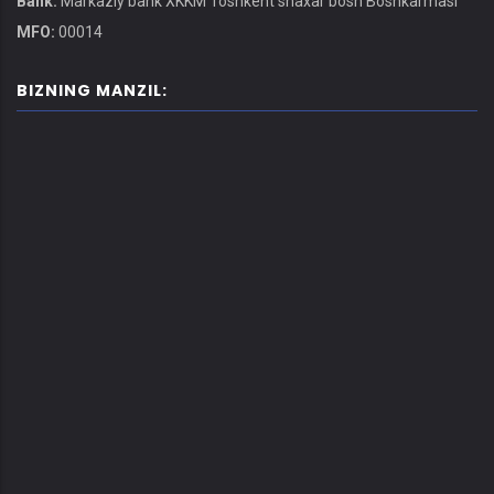
Bank:
Markaziy bank XKKM Toshkent shaxar bosh Boshkarmasi
MFO:
00014
BIZNING MANZIL: