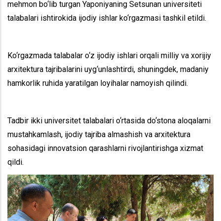
mehmon bo‘lib turgan Yaponiyaning Setsunan universiteti
talabalari ishtirokida ijodiy ishlar ko‘rgazmasi tashkil etildi.
Ko‘rgazmada talabalar o‘z ijodiy ishlari orqali milliy va xorijiy
arxitektura tajribalarini uyg‘unlashtirdi, shuningdek, madaniy
hamkorlik ruhida yaratilgan loyihalar namoyish qilindi.
Tadbir ikki universitet talabalari o‘rtasida do‘stona aloqalarni
mustahkamlash, ijodiy tajriba almashish va arxitektura
sohasidagi innovatsion qarashlarni rivojlantirishga xizmat
qildi.