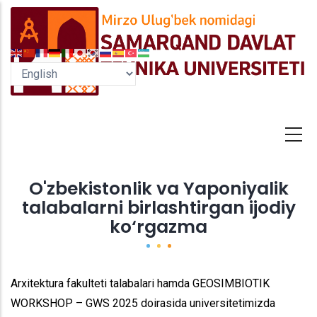
Skip
to
main
content
O'zbekistonlik va Yaponiyalik
talabalarni birlashtirgan ijodiy
ko‘rgazma
Arxitektura fakulteti talabalari hamda GEOSIMBIOTIK
WORKSHOP – GWS 2025 doirasida universitetimizda