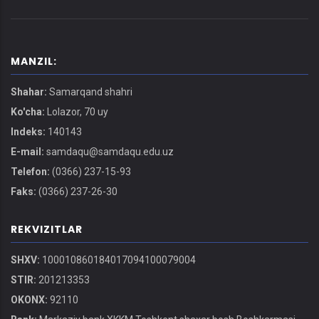
MANZIL:
Shahar:
Samarqand shahri
Ko'cha:
Lolazor, 70 uy
Indeks:
140143
E-mail:
samdaqu@samdaqu.edu.uz
Telefon:
(0366) 237-15-93
Faks:
(0366) 237-26-30
REKVIZITLAR
SHXV:
100010860184017094100079004
STIR:
201213353
OKONX:
92110