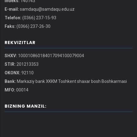
Indeks:
140143
E-mail:
samdaqu@samdaqu.edu.uz
Telefon:
(0366) 237-15-93
Faks:
(0366) 237-26-30
REKVIZITLAR
SHXV:
100010860184017094100079004
STIR:
201213353
OKONX:
92110
Bank:
Markaziy bank XKKM Toshkent shaxar bosh Boshkarmasi
MFO:
00014
BIZNING MANZIL: