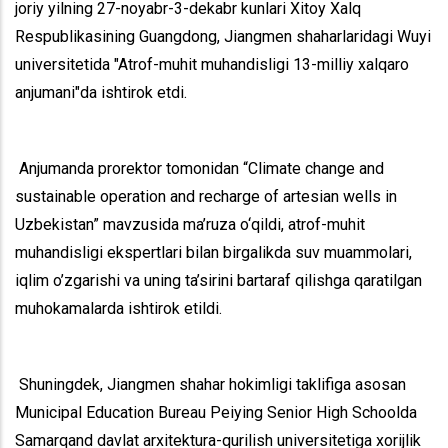
joriy yilning 27-noyabr-3-dekabr kunlari Xitoy Xalq
Respublikasining Guangdong, Jiangmen shaharlaridagi Wuyi
universitetida "Atrof-muhit muhandisligi 13-milliy xalqaro
anjumani"da ishtirok etdi.
Anjumanda prorektor tomonidan “Climate change and
sustainable operation and recharge of artesian wells in
Uzbekistan” mavzusida ma’ruza o‘qildi, atrof-muhit
muhandisligi ekspertlari bilan birgalikda suv muammolari,
iqlim o’zgarishi va uning ta’sirini bartaraf qilishga qaratilgan
muhokamalarda ishtirok etildi.
Shuningdek, Jiangmen shahar hokimligi taklifiga asosan
Municipal Education Bureau Peiying Senior High Schoolda
Samarqand davlat arxitektura-qurilish universitetiga xorijlik