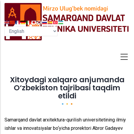
Skip
to
main
content
Xitoydagi xalqaro anjumanda
O‘zbekiston tajribasi taqdim
etildi
Samarqand davlat arxitektura-qurilish universitetining ilmiy
ishlar va innovatsiyalar bo‘yicha prorektori Abror Gadayev