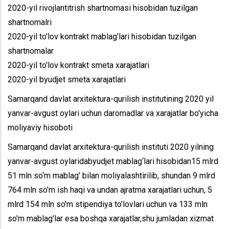
2020-yil rivojlantitrish shartnomasi hisobidan tuzilgan
shartnomalri
2020-yil to'lov kontrakt mablag'lari hisobidan tuzilgan
shartnomalar
2020-yil to'lov kontrakt smeta xarajatlari
2020-yil byudjet smeta xarajatlari
Samarqand davlat arxitektura-qurilish institutining 2020 yil
yanvar-avgust oylari uchun daromadlar va xarajatlar bo'yicha
moliyaviy hisoboti
Samarqand davlat arxitektura-qurilish instituti 2020 yilning
yanvar-avgust oylaridabyudjet mablag‘lari hisobidan15 mlrd
51 mln so‘m mablag' bilan moliyalashtirilib, shundan 9 mlrd
764 mln so'm ish haqi va undan ajratma xarajatlari uchun, 5
mlrd 154 mln so'm stipendiya to'lovlari uchun va 133 mln
so'm mablag'lar esa boshqa xarajatlar,shu jumladan xizmat