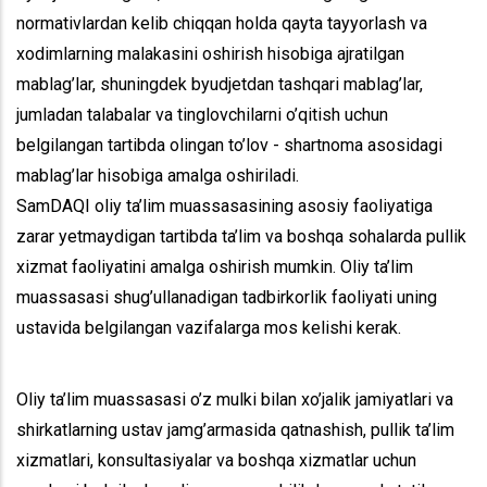
normativlardan kelib chiqqan holda qayta tayyorlash va
xodimlarning malakasini oshirish hisobiga ajratilgan
mablag’lar, shuningdek byudjetdan tashqari mablag’lar,
jumladan talabalar va tinglovchilarni o’qitish uchun
belgilangan tartibda olingan to’lov - shartnoma asosidagi
mablag’lar hisobiga amalga oshiriladi.
SamDAQI oliy ta’lim muassasasining asosiy faoliyatiga
zarar yetmaydigan tartibda ta’lim va boshqa sohalarda pullik
xizmat faoliyatini amalga oshirish mumkin. Oliy ta’lim
muassasasi shug’ullanadigan tadbirkorlik faoliyati uning
ustavida belgilangan vazifalarga mos kelishi kerak.
Oliy ta’lim muassasasi o’z mulki bilan xo’jalik jamiyatlari va
shirkatlarning ustav jamg’armasida qatnashish, pullik ta’lim
xizmatlari, konsultasiyalar va boshqa xizmatlar uchun