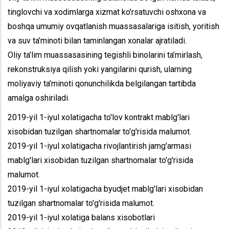
tinglovchi va xodimlarga xizmat ko’rsatuvchi oshxona va
boshqa umumiy ovqatlanish muassasalariga isitish, yoritish
va suv ta’minoti bilan taminlangan xonalar ajratiladi.
Oliy ta’lim muassasasining tegishli binolarini ta’mirlash,
rekonstruksiya qilish yoki yangilarini qurish, ularning
moliyaviy ta’minoti qonunchilikda belgilangan tartibda
amalga oshiriladi.
2019-yil 1-iyul xolatigacha to'lov kontrakt mablg'lari
xisobidan tuzilgan shartnomalar to'g'risida malumot.
2019-yil 1-iyul xolatigacha rivojlantirish jamg'armasi
mablg'lari xisobidan tuzilgan shartnomalar to'g'risida
malumot.
2019-yil 1-iyul xolatigacha byudjet mablg'lari xisobidan
tuzilgan shartnomalar to'g'risida malumot.
2019-yil 1-iyul xolatiga balans xisobotlari