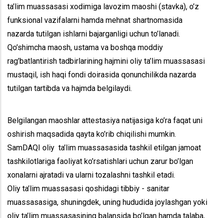
ta’lim muassasasi xodimiga lavozim maoshi (stavka), o’z
funksional vazifalarni hamda mehnat shartnomasida
nazarda tutilgan ishlarni bajarganligi uchun to’lanadi.
Qo’shimcha maosh, ustama va boshqa moddiy
rag’batlantirish tadbirlarining hajmini oliy ta’lim muassasasi
mustaqil, ish haqi fondi doirasida qonunchilikda nazarda
tutilgan tartibda va hajmda belgilaydi.
Belgilangan maoshlar attestasiya natijasiga ko’ra faqat uni
oshirish maqsadida qayta ko’rib chiqilishi mumkin.
SamDAQI oliy ta’lim muassasasida tashkil etilgan jamoat
tashkilotlariga faoliyat ko’rsatishlari uchun zarur bo’lgan
xonalarni ajratadi va ularni tozalashni tashkil etadi.
Oliy ta’lim muassasasi qoshidagi tibbiy - sanitar
muassasasiga, shuningdek, uning hududida joylashgan yoki
oliy ta’lim muassasasining balansida bo’lgan hamda talaba,