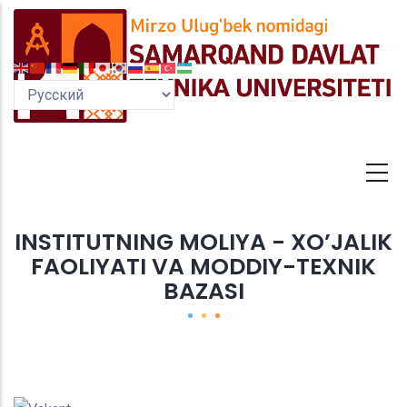
Перейти
к
основному
содержанию
INSTITUTNING MOLIYA - XO’JALIK
FAOLIYATI VA MODDIY-TEXNIK
BAZASI