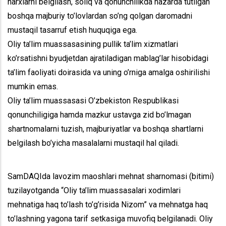
narxlarni belgilash, soliq va qonunchilikda nazarda tutilgan
boshqa majburiy to’lovlardan so’ng qolgan daromadni
mustaqil tasarruf etish huquqiga ega.
Oliy ta’lim muassasasining pullik ta’lim xizmatlari
ko’rsatishni byudjetdan ajratiladigan mablag’lar hisobidagi
ta’lim faoliyati doirasida va uning o’rniga amalga oshirilishi
mumkin emas.
Oliy ta’lim muassasasi O’zbekiston Respublikasi
qonunchiligiga hamda mazkur ustavga zid bo’lmagan
shartnomalarni tuzish, majburiyatlar va boshqa shartlarni
belgilash bo’yicha masalalarni mustaqil hal qiladi.
SamDAQIda lavozim maoshlari mehnat sharnomasi (bitimi)
tuzilayotganda “Oliy ta’lim muassasalari xodimlari
mehnatiga haq to’lash to’g’risida Nizom” va mehnatga haq
to’lashning yagona tarif setkasiga muvofiq belgilanadi. Oliy