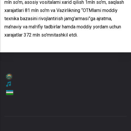
mln so'm, asosiy vositalarni xarid qilish 1mln so'm, saqlash
xarajatlari 81 mln so'm va Vazirlikning “OTMlarni moddiy
texnika bazasini rivojlantirish jamg'armasi”ga ajratma,
ma'naviy va ma'rifiy tadbirlar hamda moddiy yordam uchun
xarajatlar 372 mln so'mnitashkil etdi.