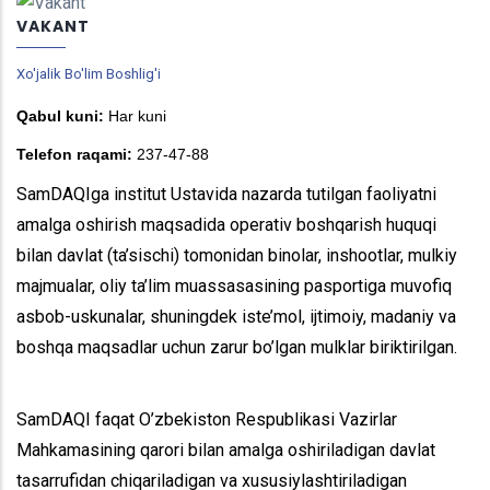
VAKANT
Xo'jalik Bo'lim Boshlig'i
Qabul kuni:
Har kuni
Telefon raqami:
237-47-88
SamDAQIga institut Ustavida nazarda tutilgan faoliyatni
amalga oshirish maqsadida operativ boshqarish huquqi
bilan davlat (ta’sischi) tomonidan binolar, inshootlar, mulkiy
majmualar, oliy ta’lim muassasasining pasportiga muvofiq
asbob-uskunalar, shuningdek iste’mol, ijtimoiy, madaniy va
boshqa maqsadlar uchun zarur bo’lgan mulklar biriktirilgan.
SamDAQI faqat O’zbekiston Respublikasi Vazirlar
Mahkamasining qarori bilan amalga oshiriladigan davlat
tasarrufidan chiqariladigan va xususiylashtiriladigan