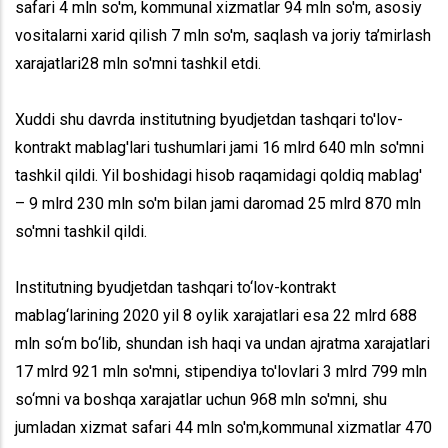
safari 4 mln so'm, kommunal xizmatlar 94 mln so'm, asosiy
vositalarni xarid qilish 7 mln so'm, saqlash va joriy ta’mirlash
xarajatlari28 mln so'mni tashkil etdi.
Xuddi shu davrda institutning byudjetdan tashqari to'lov-
kontrakt mablag'lari tushumlari jami 16 mlrd 640 mln so'mni
tashkil qildi. Yil boshidagi hisob raqamidagi qoldiq mablag'
– 9 mlrd 230 mln so'm bilan jami daromad 25 mlrd 870 mln
so'mni tashkil qildi.
Institutning byudjetdan tashqari to‘lov-kontrakt
mablag‘larining 2020 yil 8 oylik xarajatlari esa 22 mlrd 688
mln so‘m bo‘lib, shundan ish haqi va undan ajratma xarajatlari
17 mlrd 921 mln so'mni, stipendiya to'lovlari 3 mlrd 799 mln
so‘mni va boshqa xarajatlar uchun 968 mln so'mni, shu
jumladan xizmat safari 44 mln so'm,kommunal xizmatlar 470