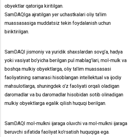
obyektlar qatoriga kiritilgan.
SamDAQIga ajratilgan yer uchastkalari oliy ta’lim
muassasasiga muddatsiz tekin foydalanish uchun
biriktirilgan.
SamDAQI jismoniy va yuridik shaxslardan sovg’a, hadya
yoki vasiyat bo’yicha berilgan pul mablag’lari, mol-mulk va
boshqa mulkiy obyektlarga, oliy ta’lim muassasasi
faoliyatining samarasi hisoblangan intellektual va ijodiy
mahsulotlarga, shuningdek o’z faoliyati orqali oladigan
daromadlar va bu daromadlar hisobidan sotib olinadigan
mulkiy obyektlarga egalik qilish huquqi berilgan.
SamDAQI mol-mulkni ijaraga oluvchi va mol-mulkni ijaraga
beruvchi sifatida faoliyat ko’rsatish huquqiga ega.