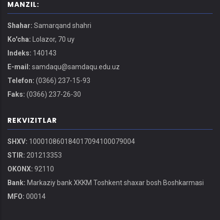
MANZIL:
Shahar:
Samarqand shahri
Ko'cha:
Lolazor, 70 uy
Indeks:
140143
E-mail:
samdaqu@samdaqu.edu.uz
Telefon:
(0366) 237-15-93
Faks:
(0366) 237-26-30
REKVIZITLAR
SHXV:
100010860184017094100079004
STIR:
201213353
OKONX:
92110
Bank:
Markaziy bank XKKM Toshkent shaxar bosh Boshkarmasi
MFO:
00014