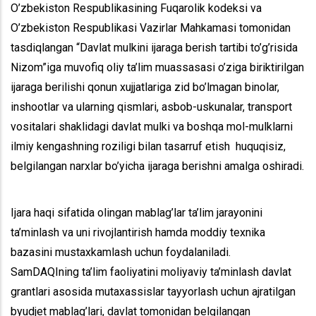
O’zbekiston Respublikasining Fuqarolik kodeksi va
O’zbekiston Respublikasi Vazirlar Mahkamasi tomonidan
tasdiqlangan “Davlat mulkini ijaraga berish tartibi to’g’risida
Nizom”iga muvofiq oliy ta’lim muassasasi o’ziga biriktirilgan
ijaraga berilishi qonun xujjatlariga zid bo’lmagan binolar,
inshootlar va ularning qismlari, asbob-uskunalar, transport
vositalari shaklidagi davlat mulki va boshqa mol-mulklarni
ilmiy kengashning roziligi bilan tasarruf etish huquqisiz,
belgilangan narxlar bo’yicha ijaraga berishni amalga oshiradi.
Ijara haqi sifatida olingan mablag’lar ta’lim jarayonini
ta’minlash va uni rivojlantirish hamda moddiy texnika
bazasini mustaxkamlash uchun foydalaniladi.
SamDAQIning ta’lim faoliyatini moliyaviy ta’minlash davlat
grantlari asosida mutaxassislar tayyorlash uchun ajratilgan
byudjet mablag’lari, davlat tomonidan belgilangan