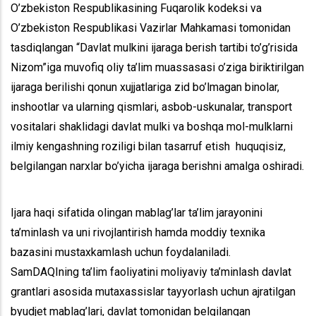
O’zbekiston Respublikasining Fuqarolik kodeksi va
O’zbekiston Respublikasi Vazirlar Mahkamasi tomonidan
tasdiqlangan “Davlat mulkini ijaraga berish tartibi to’g’risida
Nizom”iga muvofiq oliy ta’lim muassasasi o’ziga biriktirilgan
ijaraga berilishi qonun xujjatlariga zid bo’lmagan binolar,
inshootlar va ularning qismlari, asbob-uskunalar, transport
vositalari shaklidagi davlat mulki va boshqa mol-mulklarni
ilmiy kengashning roziligi bilan tasarruf etish huquqisiz,
belgilangan narxlar bo’yicha ijaraga berishni amalga oshiradi.
Ijara haqi sifatida olingan mablag’lar ta’lim jarayonini
ta’minlash va uni rivojlantirish hamda moddiy texnika
bazasini mustaxkamlash uchun foydalaniladi.
SamDAQIning ta’lim faoliyatini moliyaviy ta’minlash davlat
grantlari asosida mutaxassislar tayyorlash uchun ajratilgan
byudjet mablag’lari, davlat tomonidan belgilangan