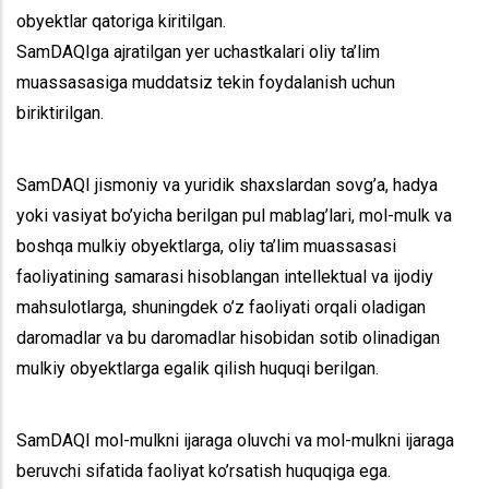
obyektlar qatoriga kiritilgan.
SamDAQIga ajratilgan yer uchastkalari oliy ta’lim
muassasasiga muddatsiz tekin foydalanish uchun
biriktirilgan.
SamDAQI jismoniy va yuridik shaxslardan sovg’a, hadya
yoki vasiyat bo’yicha berilgan pul mablag’lari, mol-mulk va
boshqa mulkiy obyektlarga, oliy ta’lim muassasasi
faoliyatining samarasi hisoblangan intellektual va ijodiy
mahsulotlarga, shuningdek o’z faoliyati orqali oladigan
daromadlar va bu daromadlar hisobidan sotib olinadigan
mulkiy obyektlarga egalik qilish huquqi berilgan.
SamDAQI mol-mulkni ijaraga oluvchi va mol-mulkni ijaraga
beruvchi sifatida faoliyat ko’rsatish huquqiga ega.