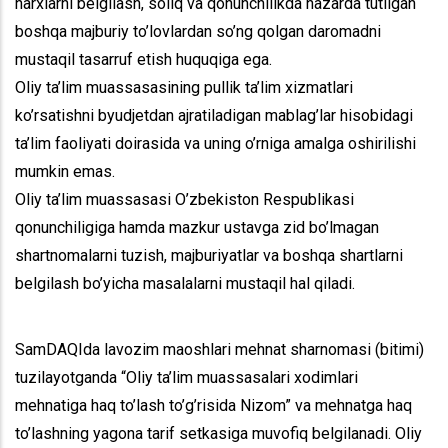
narxlarni belgilash, soliq va qonunchilikda nazarda tutilgan
boshqa majburiy to’lovlardan so’ng qolgan daromadni
mustaqil tasarruf etish huquqiga ega.
Oliy ta’lim muassasasining pullik ta’lim xizmatlari
ko’rsatishni byudjetdan ajratiladigan mablag’lar hisobidagi
ta’lim faoliyati doirasida va uning o’rniga amalga oshirilishi
mumkin emas.
Oliy ta’lim muassasasi O’zbekiston Respublikasi
qonunchiligiga hamda mazkur ustavga zid bo’lmagan
shartnomalarni tuzish, majburiyatlar va boshqa shartlarni
belgilash bo’yicha masalalarni mustaqil hal qiladi.
SamDAQIda lavozim maoshlari mehnat sharnomasi (bitimi)
tuzilayotganda “Oliy ta’lim muassasalari xodimlari
mehnatiga haq to’lash to’g’risida Nizom” va mehnatga haq
to’lashning yagona tarif setkasiga muvofiq belgilanadi. Oliy