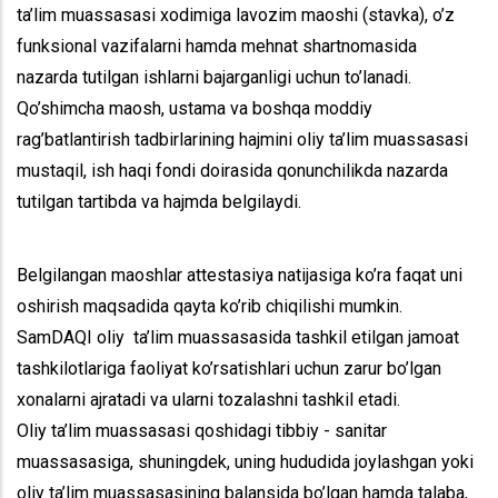
ta’lim muassasasi xodimiga lavozim maoshi (stavka), o’z
funksional vazifalarni hamda mehnat shartnomasida
nazarda tutilgan ishlarni bajarganligi uchun to’lanadi.
Qo’shimcha maosh, ustama va boshqa moddiy
rag’batlantirish tadbirlarining hajmini oliy ta’lim muassasasi
mustaqil, ish haqi fondi doirasida qonunchilikda nazarda
tutilgan tartibda va hajmda belgilaydi.
Belgilangan maoshlar attestasiya natijasiga ko’ra faqat uni
oshirish maqsadida qayta ko’rib chiqilishi mumkin.
SamDAQI oliy ta’lim muassasasida tashkil etilgan jamoat
tashkilotlariga faoliyat ko’rsatishlari uchun zarur bo’lgan
xonalarni ajratadi va ularni tozalashni tashkil etadi.
Oliy ta’lim muassasasi qoshidagi tibbiy - sanitar
muassasasiga, shuningdek, uning hududida joylashgan yoki
oliy ta’lim muassasasining balansida bo’lgan hamda talaba,