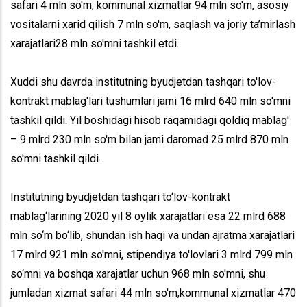
safari 4 mln so'm, kommunal xizmatlar 94 mln so'm, asosiy
vositalarni xarid qilish 7 mln so'm, saqlash va joriy ta’mirlash
xarajatlari28 mln so'mni tashkil etdi.
Xuddi shu davrda institutning byudjetdan tashqari to'lov-
kontrakt mablag'lari tushumlari jami 16 mlrd 640 mln so'mni
tashkil qildi. Yil boshidagi hisob raqamidagi qoldiq mablag'
– 9 mlrd 230 mln so'm bilan jami daromad 25 mlrd 870 mln
so'mni tashkil qildi.
Institutning byudjetdan tashqari to‘lov-kontrakt
mablag‘larining 2020 yil 8 oylik xarajatlari esa 22 mlrd 688
mln so‘m bo‘lib, shundan ish haqi va undan ajratma xarajatlari
17 mlrd 921 mln so'mni, stipendiya to'lovlari 3 mlrd 799 mln
so‘mni va boshqa xarajatlar uchun 968 mln so'mni, shu
jumladan xizmat safari 44 mln so'm,kommunal xizmatlar 470