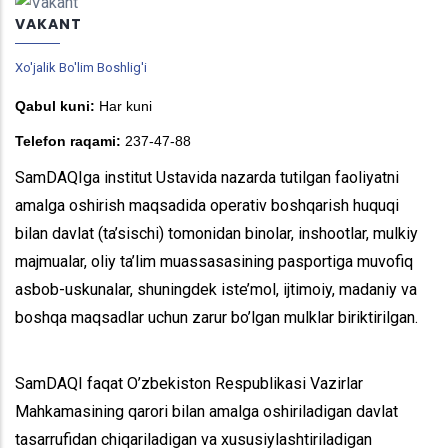
VAKANT
Xo'jalik Bo'lim Boshlig'i
Qabul kuni:
Har kuni
Telefon raqami:
237-47-88
SamDAQIga institut Ustavida nazarda tutilgan faoliyatni
amalga oshirish maqsadida operativ boshqarish huquqi
bilan davlat (ta’sischi) tomonidan binolar, inshootlar, mulkiy
majmualar, oliy ta’lim muassasasining pasportiga muvofiq
asbob-uskunalar, shuningdek iste’mol, ijtimoiy, madaniy va
boshqa maqsadlar uchun zarur bo’lgan mulklar biriktirilgan.
SamDAQI faqat O’zbekiston Respublikasi Vazirlar
Mahkamasining qarori bilan amalga oshiriladigan davlat
tasarrufidan chiqariladigan va xususiylashtiriladigan