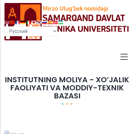
Перейти
к
основному
содержанию
INSTITUTNING MOLIYA - XO’JALIK
FAOLIYATI VA MODDIY-TEXNIK
BAZASI