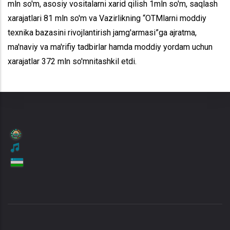
mln so'm, asosiy vositalarni xarid qilish 1mln so'm, saqlash
xarajatlari 81 mln so'm va Vazirlikning “OTMlarni moddiy
texnika bazasini rivojlantirish jamg'armasi”ga ajratma,
ma'naviy va ma'rifiy tadbirlar hamda moddiy yordam uchun
xarajatlar 372 mln so'mnitashkil etdi.