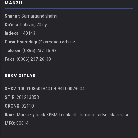
MANZIL:
Shahar:
Samarqand shahri
Ko'cha:
Lolazor, 70 uy
Indeks:
140143
E-mail:
samdaqu@samdaqu.edu.uz
Telefon:
(0366) 237-15-93
Faks:
(0366) 237-26-30
REKVIZITLAR
SHXV:
100010860184017094100079004
STIR:
201213353
OKONX:
92110
Bank:
Markaziy bank XKKM Toshkent shaxar bosh Boshkarmasi
MFO:
00014