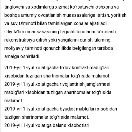
tinglovchi va xodimlarga xizmat ko’rsatuvchi oshxona va
boshqa umumiy ovqatlanish muassasalariga isitish, yoritish
va suv ta’minoti bilan taminlangan xonalar ajratiladi.
Oliy ta’lim muassasasining tegishli binolarini ta’mirlash,
rekonstruksiya qilish yoki yangilarini qurish, ularning
moliyaviy ta’minoti qonunchilikda belgilangan tartibda
amalga oshiriladi.
2019-yil 1-iyul xolatigacha to'lov kontrakt mablg'lari
xisobidan tuzilgan shartnomalar to'g'risida malumot.
2019-yil 1-iyul xolatigacha rivojlantirish jamg'armasi
mablg'lari xisobidan tuzilgan shartnomalar to'g'risida
malumot.
2019-yil 1-iyul xolatigacha byudjet mablg'lari xisobidan
tuzilgan shartnomalar to'g'risida malumot.
2019-yil 1-iyul xolatiga balans xisobotlari