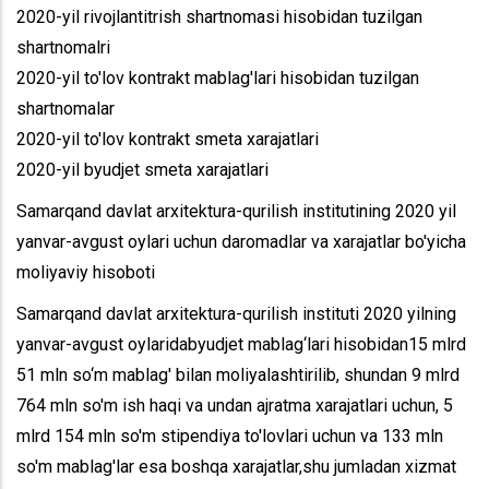
2020-yil rivojlantitrish shartnomasi hisobidan tuzilgan
shartnomalri
2020-yil to'lov kontrakt mablag'lari hisobidan tuzilgan
shartnomalar
2020-yil to'lov kontrakt smeta xarajatlari
2020-yil byudjet smeta xarajatlari
Samarqand davlat arxitektura-qurilish institutining 2020 yil
yanvar-avgust oylari uchun daromadlar va xarajatlar bo'yicha
moliyaviy hisoboti
Samarqand davlat arxitektura-qurilish instituti 2020 yilning
yanvar-avgust oylaridabyudjet mablag‘lari hisobidan15 mlrd
51 mln so‘m mablag' bilan moliyalashtirilib, shundan 9 mlrd
764 mln so'm ish haqi va undan ajratma xarajatlari uchun, 5
mlrd 154 mln so'm stipendiya to'lovlari uchun va 133 mln
so'm mablag'lar esa boshqa xarajatlar,shu jumladan xizmat