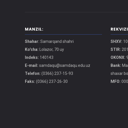
MANZIL:
REKVIZ
Shahar:
Samarqand shahri
SHXV:
10
Ko'cha:
Lolazor, 70 uy
STIR:
201
Indeks:
140143
OKONX:
9
E-mail:
samdaqu@samdaqu.edu.uz
Bank:
Mar
Telefon:
(0366) 237-15-93
shaxar b
Faks:
(0366) 237-26-30
MFO:
000