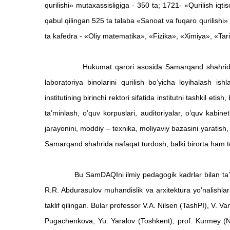
qurilishi» mutaxassisligiga - 350 ta; 1721- «Qurilish iqti
qabul qilingan 525 ta talaba «Sanoat va fuqaro qurilishi» fa
ta kafedra - «Oliy matematika», «Fizika», «Ximiya», «Tarix
Hukumat qarori asosida Samarqand shahridagi 19-in
laboratoriya binolarini qurilish bo’yicha loyihalash is
institutining birinchi rektori sifatida institutni tashkil et
ta’minlash, o’quv korpuslari, auditoriyalar, o’quv kabinet
jarayonini, moddiy – texnika, moliyaviy bazasini yaratish
Samarqand shahrida nafaqat turdosh, balki birorta ham tex
Bu SamDAQIni ilmiy pedagogik kadrlar bilan ta’minlashda
R.R. Abdurasulov muhandislik va arxitektura yo’nalishl
taklif qilingan. Bular professor V.A. Nilsen (TashPI), V. 
Pugachenkova, Yu. Yaralov (Toshkent), prof. Kurmey (No