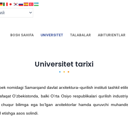
BOSH SAHIFA
UNIVERSITET
TALABALAR
ABITURIENTLAR
Universitet tarixi
ek nomidagi Samarqand davlat arxitektura–qurilish instituti tashkil etilis
at O’zbekistonda, balki O’rta Osiyo respublikalari qurilish industriya
da chuqur bilimga ega bo’lgan arxitektorlar hamda quruvchi muhandisl
l etishga asos solindi.