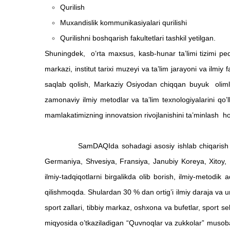
Qurilish
Muxandislik kommunikasiyalari qurilishi
Qurilishni boshqarish fakultetlari tashkil yetilgan.
Shuningdek, o’rta maxsus, kasb-hunar ta’limi tizimi peda
markazi, institut tarixi muzeyi va ta’lim jarayoni va ilmiy 
saqlab qolish, Markaziy Osiyodan chiqqan buyuk olimlar
zamonaviy ilmiy metodlar va ta’lim texnologiyalarini qo’
mamlakatimizning innovatsion rivojlanishini ta’minlash 
SamDAQIda sohadagi asosiy ishlab chiqarish muammolar
Germaniya, Shvesiya, Fransiya, Janubiy Koreya, Xitoy, M
ilmiy-tadqiqotlarni birgalikda olib borish, ilmiy-metodik
qilishmoqda. Shulardan 30 % dan ortig’i ilmiy daraja va
sport zallari, tibbiy markaz, oshxona va bufetlar, sport s
miqyosida o’tkaziladigan “Quvnoqlar va zukkolar” musoba