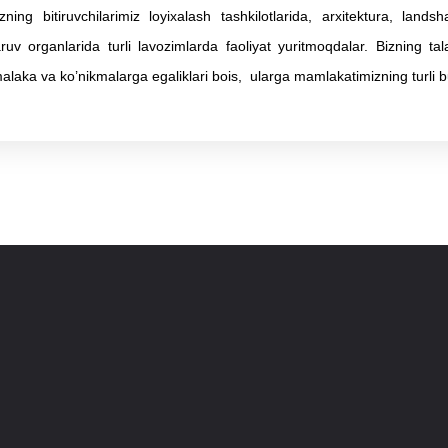
 bitiruvchilarimiz loyixalash tashkilotlarida, arxitektura, landsha
ruv organlarida turli lavozimlarda faoliyat yuritmoqdalar. Bizning ta
laka va ko’nikmalarga egaliklari bois, ularga mamlakatimizning turli bur