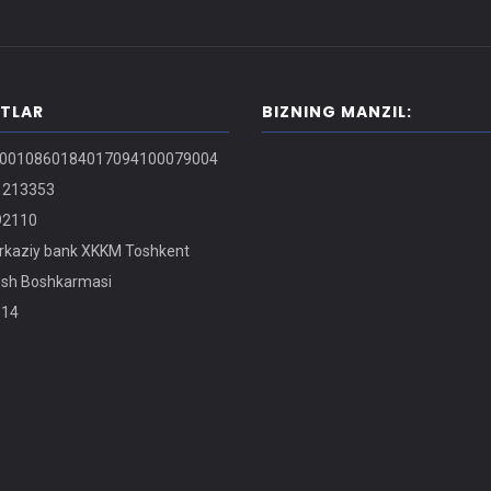
ITLAR
BIZNING MANZIL:
0010860184017094100079004
213353
2110
kaziy bank XKKM Toshkent
osh Boshkarmasi
14