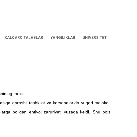
XALQARO TALABLAR
YANGILIKLAR
UNIVERSITET
hining tarixi
siga qarashli tashkilot va korxonalarida yuqori malakali
arga bo’lgan ehtiyoj zaruriyati yuzaga keldi. Shu bois