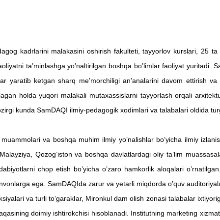
gog kadrlarini malakasini oshirish fakulteti, tayyorlov kurslari, 25 ta
faoliyatni ta’minlashga yo’naltirilgan boshqa bo’limlar faoliyat yuritadi.
S
 yaratib ketgan sharq me’morchiligi an’analarini davom ettirish va ri
llagan holda yuqori malakali mutaxassislarni tayyorlash orqali arxitekt
hozirgi kunda SamDAQI ilmiy-pedagogik xodimlari va talabalari oldida t
i va boshqa muhim ilmiy yo’nalishlar bo’yicha ilmiy izlanishlarn
alayziya, Qozog’iston va boshqa davlatlardagi oliy ta’lim muassasalari
 adabiyotlarni chop etish bo’yicha o’zaro hamkorlik aloqalari o’rnatilga
 unvonlarga ega.
SamDAQIda zarur va yetarli miqdorda o’quv auditoriyala
eksiyalari va turli to’garaklar, Mironkul dam olish zonasi talabalar ixtiy
qasining doimiy ishtirokchisi hisoblanadi.
Institutning marketing xizmati