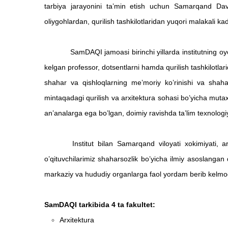
tarbiya jarayonini ta’min etish uchun Samarqand Davl
oliygohlardan, qurilish tashkilotlaridan yuqori malakali kadrl
SamDAQI jamoasi birinchi yillarda institutning oyoqqa t
kelgan professor, dotsentlarni hamda qurilish tashkilotlar
shahar va qishloqlarning me’moriy ko’rinishi va shahar
mintaqadagi qurilish va arxitektura sohasi bo’yicha mutax
an’analarga ega bo’lgan, doimiy ravishda ta’lim texnologiy
Institut bilan Samarqand viloyati xokimiyati, arxit
o’qituvchilarimiz shaharsozlik bo’yicha ilmiy asoslangan 
markaziy va hududiy organlarga faol yordam berib kelmo
SamDAQI tarkibida 4 ta fakultet:
Arxitektura