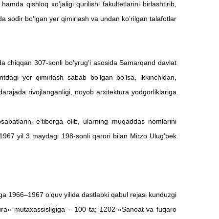
 qishloq xo’jaligi qurilishi fakultetlarini birlashtirib,
tda sodir bo’lgan yer qimirlash va undan ko’rilgan talafotlar
da chiqqan 307-sonli bo’yrug’i asosida Samarqand davlat
tdagi yer qimirlash sabab bo’lgan bo’lsa, ikkinchidan,
rajada rivojlanganligi, noyob arxitektura yodgorliklariga
abatlarini e’tiborga olib, ularning muqaddas nomlarini
 1967 yil 3 maydagi 198-sonli qarori bilan Mirzo Ulug’bek
a 1966–1967 o’quv yilida dastlabki qabul rejasi kunduzgi
tura» mutaxassisligiga – 100 ta; 1202-«Sanoat va fuqaro