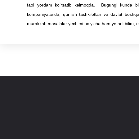
faol yordam ko’rsatib kelmoqda. Bugungi kunda bizning
kompaniyalarida, qurilish tashkilotlari va davlat boshqa
murakkab masalalar yechimi bo’yicha ham yetarli bilim, ma