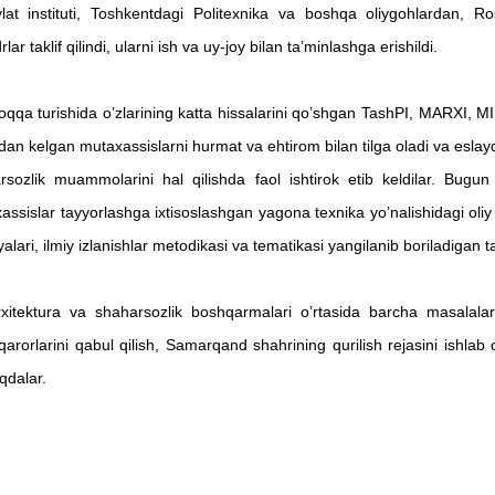
at instituti, Toshkentdagi Politexnika va boshqa oliygohlardan, R
ar taklif qilindi, ularni ish va uy-joy bilan ta’minlashga erishildi.
urishida o’zlarining katta hissalarini qo’shgan TashPI, MARXI, MISI,
idan kelgan mutaxassislarni hurmat va ehtirom bilan tilga oladi va eslay
sozlik muammolarini hal qilishda faol ishtirok etib keldilar.
Bugun 
assislar tayyorlashga ixtisoslashgan yagona texnika yo’nalishidagi oliy 
alari, ilmiy izlanishlar metodikasi va tematikasi yangilanib boriladigan t
ektura va shaharsozlik boshqarmalari o’rtasida barcha masalalard
qarorlarini qabul qilish, Samarqand shahrining qurilish rejasini ishlab 
qdalar.