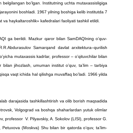
ish belgilangan bo’lgan.
Institutning uchta mutaxassisligiga
 jarayonini boshladi. 1967 yilning boshiga kelib institutda 7
 haykaltaroshlik» kafedralari faoliyati tashkil etildi.
 ga berildi. Mazkur qaror bilan SamDAQIning o’quv-
R.R.Abdurasulov Samarqand davlat arxitektura–qurilish
r bo’yicha mutaxassis kadrlar, professor – o’qituvchilar bilan
ar bilan jihozlash, umuman institut o’quv, ta’lim – tarbiya
isqa vaqt ichida hal qilishga muvaffaq bo’ladi. 1966 yilda
ab darajasida tashkillashtirish va olib borish maqsadida
etrovsk, Volgograd va boshqa shaharlardan yutuk olimlar
v, professor V. Pilyavskiy, A. Sokolov (LISI), professor G.
 Petuxova (Moskva) Shu bilan bir qatorda o’quv, ta’lim-