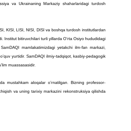
ossiya va Ukrainaning Markaziy shaharlaridagi turdosh
 KISI, LISI, NISI, DISI va boshqa turdosh institutlardan
di.
Institut bitiruvchilari turli yillarda O’rta Osiyo hududidagi
SamDAQI mamlakatimizdagi yetakchi ilm-fan markazi,
o’quv yurtidir.
SamDAQI ilmiy-tadqiqot, kasbiy-pedagogik
a’lim muassasasidir.
a mustahkam aloqalar o’rnatilgan. Bizning professor-
chiqish va uning tarixiy markazini rekonstruksiya qilishda