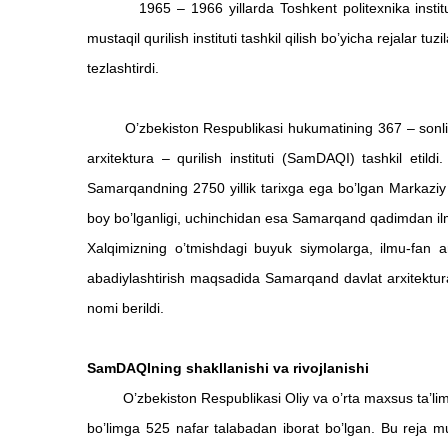
1965 – 1966 yillarda Toshkent politexnika institutida ya
mustaqil qurilish instituti tashkil qilish bo’yicha rejalar 
tezlashtirdi.
O’zbekiston Respublikasi hukumatining 367 – sonli qaro
arxitektura – qurilish instituti (SamDAQI) tashkil et
Samarqandning 2750 yillik tarixga ega bo’lgan Markaziy O
boy bo’lganligi, uchinchidan esa Samarqand qadimdan ilm
Xalqimizning o’tmishdagi buyuk siymolarga, ilmu-fan a
abadiylashtirish maq
sadida Samarqand davlat arxitektura
nomi berildi.
SamDAQIning shakllanishi va rivojlanishi
O’zbekiston Respublikasi Oliy va o’rta maxsus ta’lim va
bo’limga 525 nafar talabadan iborat bo’lgan. Bu reja m