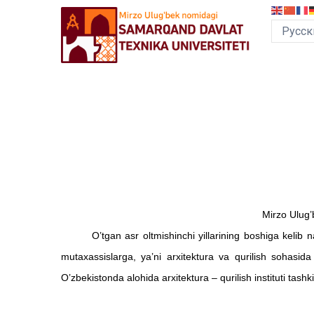
Перейти
к
основному
содержанию
MEGA
MENU
Mirzo Ulug’b
O’tgan asr oltmishinchi yillarining boshiga kelib nafaq
mutaxassislarga, ya’ni arxitektura va qurilish sohasi
O’zbekistonda alohida arxitektura – qurilish instituti tashki