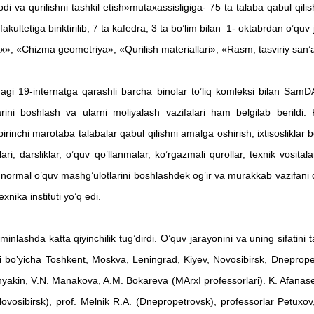
sodi va qurilishni tashkil etish»mutaxassisligiga- 75 ta talaba qabul qil
kultetiga biriktirilib, 7 ta kafedra, 3 ta bo’lim bilan 1- oktabrdan o’quv
», «Chizma geometriya», «Qurilish materiallari», «Rasm, tasviriy san’at va
ternatga qarashli barcha binolar to’liq komleksi bilan SamDAQI
hlarini boshlash va ularni moliyalash vazifalari ham belgilab berildi.
ish, birinchi marotaba talabalar qabul qilishni amalga oshirish, ixtisoslikla
lari, darsliklar, o’quv qo’llanmalar, ko’rgazmali qurollar, texnik vosital
, normal o’quv mashg’ulotlarini boshlashdek og’ir va murakkab vazifani q
nika instituti yo’q edi.
 katta qiyinchilik tug’dirdi. O’quv jarayonini va uning sifatini tal
ari bo’yicha Toshkent, Moskva, Leningrad, Kiyev, Novosibirsk, Dneprop
Vanyakin, V.N. Manakova, A.M. Bokareva (MArxI professorlari). K. Afanase
vosibirsk), prof. Melnik R.A. (Dnepropetrovsk), professorlar Petuxov,