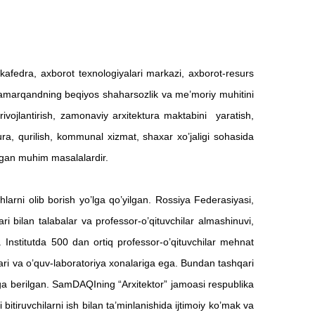
 kafedra, axborot texnologiyalari markazi, axborot-resurs
amarqandning beqiyos shaharsozlik va me’moriy muhitini
vojlantirish, zamonaviy arxitektura maktabini yaratish,
ura, qurilish, kommunal xizmat, shaxar xo’jaligi sohasida
urgan muhim masalalardir.
i olib borish yo’lga qo’yilgan. Rossiya Federasiyasi,
 bilan talabalar va professor-o’qituvchilar almashinuvi,
n.
Institutda 500 dan ortiq professor-o’qituvchilar mehnat
ri va o’quv-laboratoriya xonalariga ega. Bundan tashqari
origa berilgan. SamDAQIning “Arxitektor” jamoasi respublika
 bitiruvchilarni ish bilan ta’minlanishida ijtimoiy ko’mak va