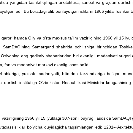
ngidan tashkil qilingan arxitektura, sanoat va grajdan qurilishi hamda
tuzilayotgan edi. Bu boradagi olib borilayotgan ishlarni 1966 yilda Toshken
ri hamda Oliy va o’rta maxsus ta’lim vazirligining 1966 yil 15 iyul
ildi. SamDAQIning Samarqand shahrida ochilishiga birinchidan Toshken
siyoning eng qadimiy shaharlaridan biri ekanligi, madaniyati yuqori da
, fan va madaniyat markazi ekanligi asos bo’ldi.
rboblariga, yuksak madaniyatli, bilimdon farzandlariga bo’lgan munos
–qurilish institutiga O’zbekiston Respublikasi Ministrlar kengashining
zirligining 1966 yil 15 iyuldagi 307-sonli buyrug’i asosida SamDAQI g
utaxassisliklar bo’yicha quyidagicha taqsimlangan edi: 1201-«Arxitek