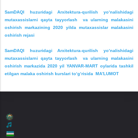
SamDAQI huzuridagi Arxitektura-qurilish yo‘nalishidagi
mutaxassislarni qayta tayyorlash va ularning malakasini
oshirish markazining 2020 yilda mutaxassislar malakasini
oshirish rejasi
SamDAQI huzuridagi Arxitektura-qurilish yo‘nalishidagi
mutaxassislarni qayta tayyorlash va ularning malakasini
oshirish markazida 2020 yil Y
A
NVAR-MART oylarida tashkil
etilgan
malaka oshirish kurslari to‘g‘risida MA'LUMOT