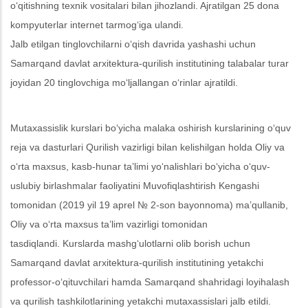
o‘qitishning texnik vositalari bilan jihozlandi. Ajratilgan 25 dona
kompyuterlar internet tarmog‘iga ulandi.
Jalb etilgan tinglovchilarni o‘qish davrida yashashi uchun
Samarqand davlat arxitektura-qurilish institutining talabalar turar
joyidan 20 tinglovchiga mo‘ljallangan o‘rinlar ajratildi.
Mutaxassislik kurslari bo‘yicha malaka oshirish kurslarining o‘quv
reja va dasturlari Qurilish vazirligi bilan kelishilgan holda Oliy va
o‘rta maxsus, kasb-hunar ta’limi yo‘nalishlari bo‘yicha o‘quv-
uslubiy birlashmalar faoliyatini Muvofiqlashtirish Kengashi
tomonidan (2019 yil 19 aprel № 2-son bayonnoma) ma’qullanib,
Oliy va o‘rta maxsus ta’lim vazirligi tomonidan
tasdiqlandi.
Kurslarda mashg‘ulotlarni olib borish uchun
Samarqand davlat arxitektura-qurilish institutining yetakchi
professor-o‘qituvchilari hamda Samarqand shahridagi loyihalash
va qurilish tashkilotlarining yetakchi mutaxassislari jalb etildi.