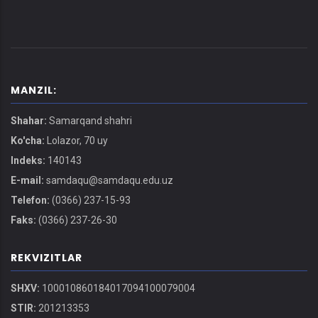
MANZIL:
Shahar:
Samarqand shahri
Ko'cha:
Lolazor, 70 uy
Indeks:
140143
E-mail:
samdaqu@samdaqu.edu.uz
Telefon:
(0366) 237-15-93
Faks:
(0366) 237-26-30
REKVIZITLAR
SHXV:
100010860184017094100079004
STIR:
201213353