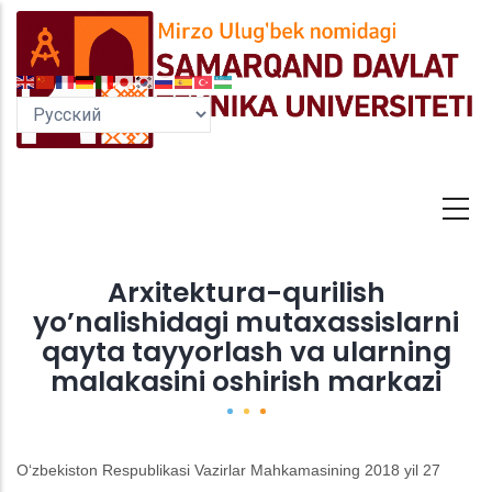
Перейти
к
основному
содержанию
Arxitektura-qurilish
yo’nalishidagi mutaxassislarni
qayta tayyorlash va ularning
malakasini oshirish markazi
O‘zbekiston Respublikasi Vazirlar Mahkamasining 2018 yil 27