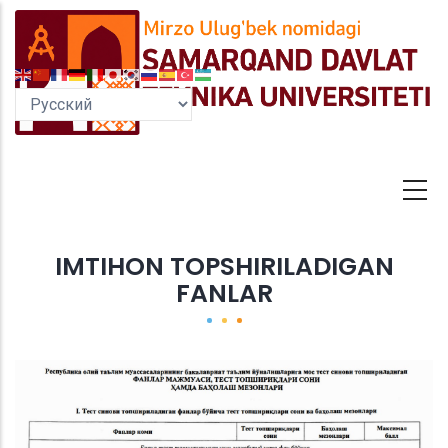
Перейти
к
основному
содержанию
IMTIHON TOPSHIRILADIGAN
FANLAR