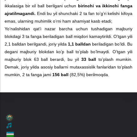
ikkalasiga bir xil ball berilgani uchun
birinchi va ikkinchi fanga
ajratilmagandi.
Endi bu yil shunchaki 2 ta fan to’g’ri kelishi kifoya
emas, ularning muhimlik o’rni ham ahamiyat kasb etadi;
Yo’nalishidan qat’i nazar barcha uchun tushadigan majburiy
blokdagi 3 ta fanga beriladigan ball miqdori kamaytirildi. O’tgan yili
2,1 balldan berilgandi, joriy yilda
1,1 balldan
beriladigan bo’ldi. Bu
degani majburiy blokdan ko’p ball to’plab bo’lmaydi. O’tgan yili
majburiy blok 63 ball berardi, bu yil
33 ball
to’plash mumkin.
Demak, joriy yilda asosiy ballarni mutaxassislik fanlaridan to’plash
mumkin, 2 ta fanga jami
156 ball
(82,5%) berilmoqda.