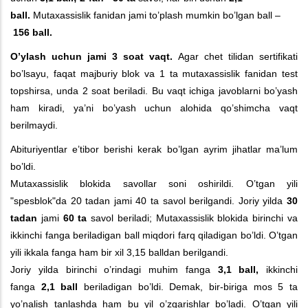
ball.
Mutaxassislik fanidan jami to’plash mumkin bo’lgan ball –
156 ball.
O’ylash uchun jami 3 soat vaqt.
Agar chet tilidan sertifikati
bo’lsayu, faqat majburiy blok va 1 ta mutaxassislik fanidan test
topshirsa, unda 2 soat beriladi. Bu vaqt ichiga javoblarni bo’yash
ham kiradi, ya’ni bo’yash uchun alohida qo’shimcha vaqt
berilmaydi.
Abituriyentlar e’tibor berishi kerak bo’lgan ayrim jihatlar ma’lum
bo’ldi.
Mutaxassislik blokida savollar soni oshirildi. O’tgan yili
"spesblok"da 20 tadan jami 40 ta savol berilgandi. Joriy yilda
30
tadan
jami
60 ta
savol beriladi; Mutaxassislik blokida birinchi va
ikkinchi fanga beriladigan ball miqdori farq qiladigan bo’ldi. O’tgan
yili ikkala fanga ham bir xil 3,15 balldan berilgandi.
Joriy yilda birinchi o’rindagi muhim fanga
3,1 ball,
ikkinchi
fanga
2,1 ball
beriladigan bo’ldi. Demak, bir-biriga mos 5 ta
yo’nalish tanlashda ham bu yil o’zgarishlar bo’ladi. O’tgan yili