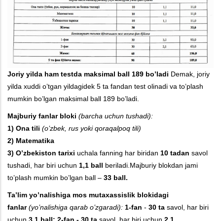
Joriy yilda ham testda maksimal ball 189 bo’ladi
Demak, joriy
yilda xuddi o’tgan yildagidek 5 ta fandan test olinadi va to’plash
mumkin bo’lgan maksimal ball 189 bo’ladi.
M
ajburiy fanlar bloki
(barcha uchun tushadi):
1)
Ona tili
(o’zbek, rus yoki qoraqalpoq tili)
2) M
atematika
3) O’zbekiston tarixi
uchala fanning har biridan
10 tadan
savol
tushadi, har biri uchun
1,1 ball
beriladi.Majburiy blokdan jami
to’plash mumkin bo’lgan ball –
33 ball.
Ta’lim yo’nalishiga mos mutaxassislik blokidagi
fanlar
(yo’nalishiga qarab o’zgaradi):
1-
fan
-
30 ta
savol, har biri
uchun
3,1 ball; 2-fan - 30 ta
savol, har biri uchun
2,1