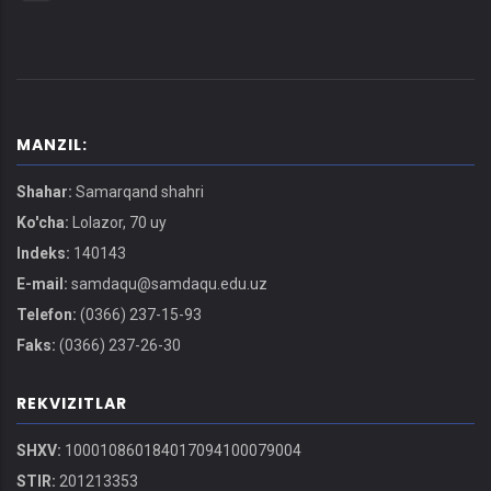
MANZIL:
Shahar:
Samarqand shahri
Ko'cha:
Lolazor, 70 uy
Indeks:
140143
E-mail:
samdaqu@samdaqu.edu.uz
Telefon:
(0366) 237-15-93
Faks:
(0366) 237-26-30
REKVIZITLAR
SHXV:
100010860184017094100079004
STIR:
201213353