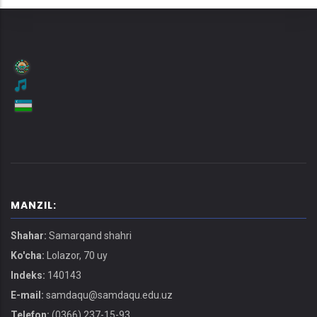
MANZIL:
Shahar:
Samarqand shahri
Ko'cha:
Lolazor, 70 uy
Indeks:
140143
E-mail:
samdaqu@samdaqu.edu.uz
Telefon:
(0366) 237-15-93