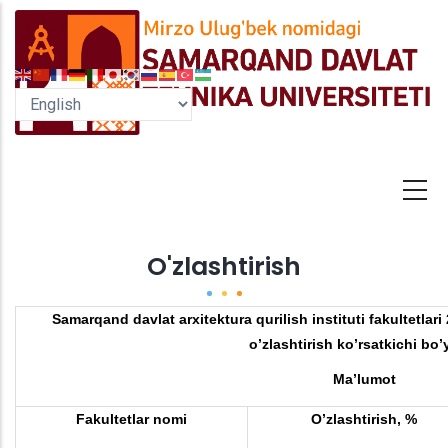
Skip
to
main
content
O'zlashtirish
Samarqand davlat arxitektura qurilish instituti fakultetlari
o’zlashtirish ko’rsatkichi bo’
Ma’lumot
Fakultetlar nomi
O’zlashtirish, %