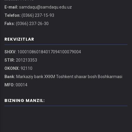
E-mail:
samdaqu@samdaqu.edu.uz
Telefon:
(0366) 237-15-93
Faks:
(0366) 237-26-30
REKVIZITLAR
SHXV:
100010860184017094100079004
STIR:
201213353
OKONX:
92110
Bank:
Markaziy bank XKKM Toshkent shaxar bosh Boshkarmasi
MFO:
00014
BIZNING MANZIL: