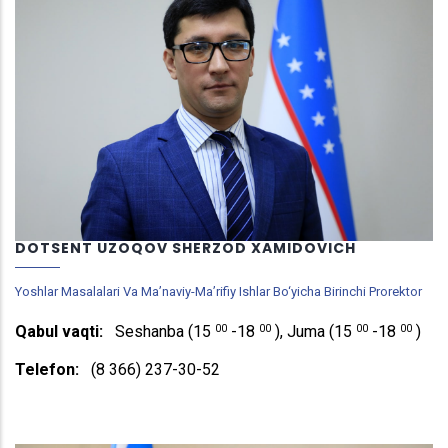
DOTSENT UZOQOV SHERZOD XAMIDOVICH
Yoshlar Masalalari Va Ma’naviy-Ma’rifiy Ishlar Bo‘yicha Birinchi Prorektor
00
00
00
00
Qabul vaqti:
Seshanba (15
-18
), Juma (15
-18
)
Telefon:
(8 366) 237-30-52