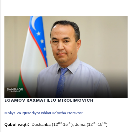
EGAMOV RAXMATILLO MIROLIMOVICH
Moliya Va Iqtisodiyot Ishlari Bo'yicha Prorektor
00
00
00
00
Qabul vaqti:
Dushanba (12
-15
), Juma (12
-15
)