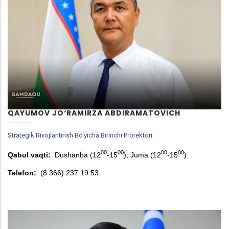
QAYUMOV JO‘RAMIRZA ABDIRAMATOVICH
Strategik Rivojlantirish Bo‘yicha Birinchi Prorektori
00
00
00
00
Qabul vaqti:
Dushanba (12
-15
), Juma (12
-15
)
Telefon:
(8 366) 237 19 53