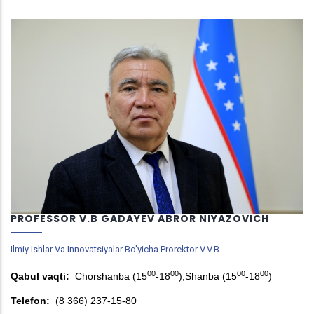
PROFESSOR V.B GADAYEV ABROR NIYAZOVICH
Ilmiy Ishlar Va Innovatsiyalar Bo'yicha Prorektor V.v.b
00
00
00
00
Qabul vaqti:
Chorshanba (15
-18
),Shanba (15
-18
)
Telefon:
(8 366) 237-15-80