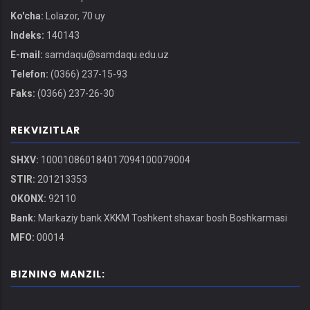
Ko'cha:
Lolazor, 70 uy
Indeks:
140143
E-mail:
samdaqu@samdaqu.edu.uz
Telefon:
(0366) 237-15-93
Faks:
(0366) 237-26-30
REKVIZITLAR
SHXV:
100010860184017094100079004
STIR:
201213353
OKONX:
92110
Bank:
Markaziy bank XKKM Toshkent shaxar bosh Boshkarmasi
MFO:
00014
BIZNING MANZIL: