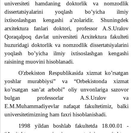
universiteti hamdaning doktorlik va nomzodlik
dissertatsiyalarini yoqlash bo’yicha ilmiy
ixtisoslashgan kengashi a’zolaridir. Shuningdek
arxitektura fanlari doktori, professor A.S.Uralov
Qoraqalpoq davlat universiteti Arxitektura fakulteti
huzuridagi doktorlik va nomzodlik dissertatsiyalarini
yoqlash bo’yicha ilmiy ixtisoslashgan kengashi
raisining muovini hisoblanadi.
O'zbekiston Respublikasida xizmat ko’rsatgan
yoshlar murabbiysi” va “Orbekistonda xizmat
ko’rsatgan san’at arbobi” oliy unvonlariga sazovor
bulgan professorlar A.S.Uralov va
E.M.Muhammadiyevlar nafaqat fakultetimiz, balki
universitetimizning ham faxri hisoblanishadi.
1998 yildan boshlab fakultetda 18.00.01 -