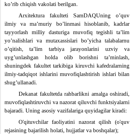
koʼrib chiqish vakolati berilgan.
Arxitektura fakulteti SamDAQUning o’quv
ilmiy va ma’muriy bo’linmasi hisoblanib, kadrlar
tayyorlash milliy dasturiga muvofiq tegishli ta’lim
yo’nalishlari va mutaxassislari bo’yicha talabalarnu
o’qitish, ta’lim tarbiya jarayonlarini uzviy va
uyg’unlashgan holda olib borishni ta’minlash,
shuningdek fakultet tarkibiga kiruvchi kafedralarning
ilmiy-tadqiqot ishlarini muvofiqlashtirish ishlari bilan
shug’ullanadi.
Dekanat fakultetda rahbarlikni amalga oshiradi,
muvofiqlashtiruvchi va nazorat qiluvchi funktsiyalarni
bajaradi. Uning asosiy vazifalariga quyidagilar kiradi:
O'qituvchilar faoliyatini nazorat qilish (o'quv
rejasining bajarilish holati, hujjatlar va boshqalar);