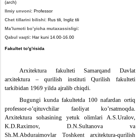
(arch)
Ilmiy unvoni:
Professor
Chet tillarini bilishi:
Rus tili, Ingliz tili
Ma’lumoti bo’yicha mutaxassisligi:
Qabul vaqti:
Har kuni 14.00-16.00
Fakultet to'g'risida
Arxitektura fakulteti Samarqand Davlat
arxitektura – qurilish instituti Qurilish fakulteti
tarkibidan 1969 yilda ajralib chiqdi.
Bugungi kunda fakultetda 100 nafardan ortiq
professor-o’qituvchilar faoliyat ko’rsatmoqda.
Arxitektura sohasining yetuk olimlari A.S.Uralov,
K.D.Raximov, D.N.Sultanova va
Sh.M.Abduraimovlar Toshkent arxitektura-qurilish