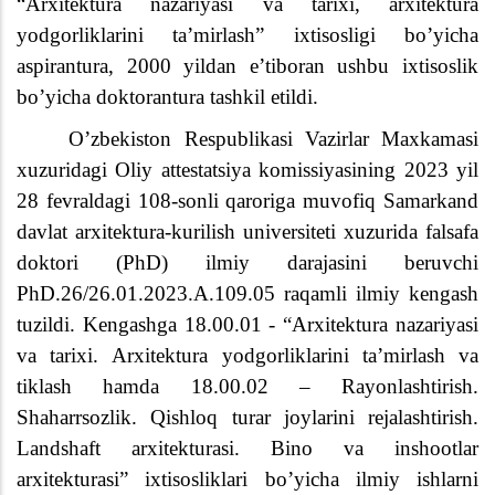
“Arxitektura nazariyasi va tarixi, arxitektura
yodgorliklarini ta’mirlash” ixtisosligi bo’yicha
aspirantura, 2000 yildan e’tiboran ushbu ixtisoslik
bo’yicha doktorantura tashkil etildi.
Oʼzbekiston Respublikasi Vazirlar Maxkamasi
xuzuridagi Oliy attestatsiya komissiyasining 2023 yil
28 fevraldagi 108-sonli qaroriga muvofiq Samarkand
davlat arxitektura-kurilish universiteti xuzurida falsafa
doktori
(PhD) ilmiy darajasini beruvchi
PhD.26/26.01.2023.A.109.05 raqamli ilmiy kengash
tuzildi. Kengashga 18.00.01 - “
А
rxitektura nazariyasi
va tarixi.
А
rxitektura yodgorliklarini taʼmirlash va
tiklash hamda 18.00.02 – Rayonlashtirish.
Shaharrsozlik. Qishloq turar joylarini rejalashtirish.
Landshaft arxitekturasi. Bino va inshootlar
arxitekturasi” ixtisosliklari boʼyicha ilmiy ishlarni