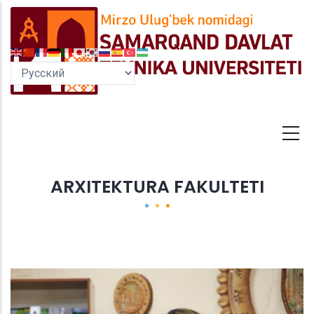
Перейти
к
основному
содержанию
ARXITEKTURA FAKULTETI