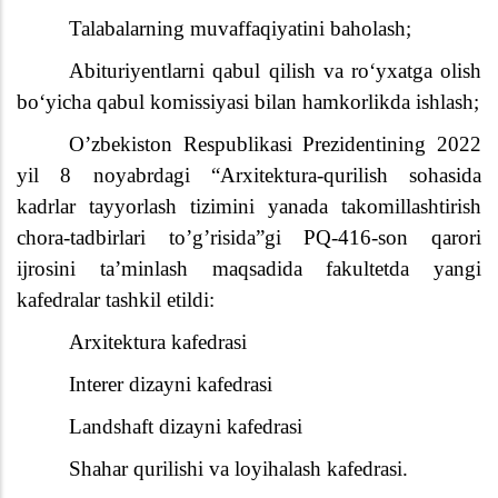
Talabalarning muvaffaqiyatini baholash;
Abituriyentlarni qabul qilish va ro‘yxatga olish
bo‘yicha qabul komissiyasi bilan hamkorlikda ishlash;
O’zbekiston Respublikasi Prezidentining 2022
yil 8 noyabrdagi “Arxitektura-qurilish sohasida
kadrlar tayyorlash tizimini yanada takomillashtirish
chora-tadbirlari to’g’risida”gi PQ-416-son qarori
ijrosini ta’minlash maqsadida fakultetda yangi
kafedralar tashkil etildi:
Arxitektura kafedrasi
Interer dizayni kafedrasi
Landshaft dizayni kafedrasi
Shahar qurilishi va loyihalash kafedrasi.