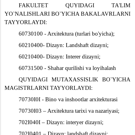
FAKULTET QUYIDAGI TA'LIM
YO`NALISHLARI BO`YICHA BAKALAVRLARNI
TAYYORLAYDI:
60730100 - Arxitektura (turlari bo'yicha);
60210400- Dizayn: Landshaft dizayni;
60210400- Dizayn: Interer dizayni;
60731500 - Shahar qurilishi va loyihalash
QUYIDAGI MUTAXASSISLIK BO`YICHA
MAGISTRLARNI TAYYORLAYDI:
70730I0I - Bino va inshootlar arxitekturasi
70730I03 – Arxitektura tarixi va nazariyasi;
702I040I – Dizayn: interyer dizayni;
702I0401 – Dizayn: landshaft dizayni;