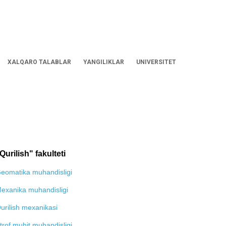
XALQARO TALABLAR
YANGILIKLAR
UNIVERSITET
Qurilish" fakulteti
eomatika muhandisligi
exanika muhandisligi
urilish mexanikasi
trof muhit muhandisligi