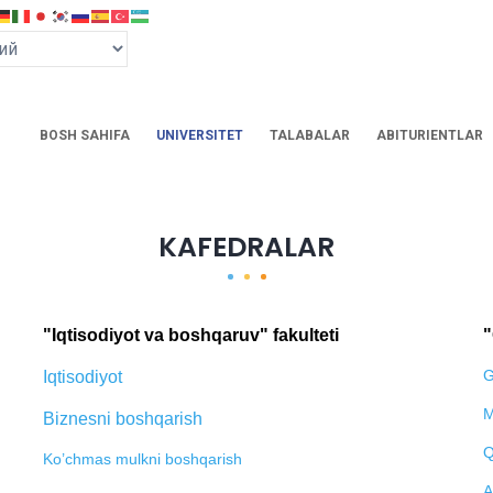
BOSH SAHIFA
UNIVERSITET
TALABALAR
ABITURIENTLAR
KAFEDRALAR
"Iqtisodiyot va boshqaruv" fakulteti
"
G
Iqtisodiyot
M
Biznesni boshqarish
Q
Ko’chmas mulkni boshqarish
A