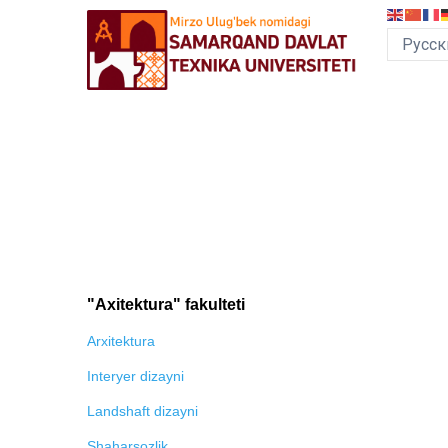
Перейти
к
основному
содержанию
MEGA
MENU
"Axitektura" fakulteti
Arxitektura
Interyer dizayni
Landshaft dizayni
Shaharsozlik