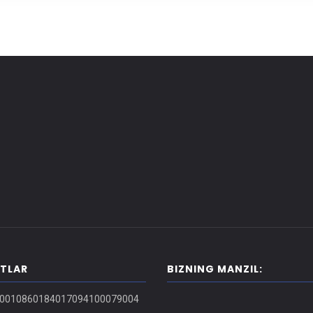
ITLAR
BIZNING MANZIL:
0010860184017094100079004