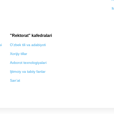
M
"Rektorat" kafedralari
si
O'zbek tili va adabiyoti
Xorijiy tillar
Axborot texnologiyalari
Ijtimoiy va tabiiy fanlar
San’at