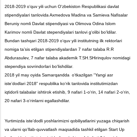
2018-2019 o‘quv yili uchun O‘zbekiston Respublikasi davlat
stipendiyalari tanlovida Axmedova Madina va Samieva Nafisalar
Beruniy nomli Davlat stipendiyasi va Olimova Odina Islom
Karimov nomli Davlat stependiyalari tanlovi g‘olibi bo‘ldilar.
Bundan tashqari 2018-2019 o‘quv yili institutning ilk rektorlari
nomiga ta’sis etilgan stipendiyalardan 7 nafar talaba R.R
Abdurasulev, 7 nafar talaba akademik T.SH.SHirinqulov nomidagi
stependiya sovrindorlari bo‘lishdilar.
2018 yil may oyida Samarqandda o‘tkazilgan “Yangi asr
iste’dodlari 2018” respublika ko‘rik tanlovida institutimizdan
iqtidorli talabalar ishtirok etishib, 9 nafari 1-o‘rin, 14 nafari 2-o‘rin,
20 nafari 3-o‘rinlarni egallashdilar.
Yurtimizda iste’dodli yoshlarimizni qobiliyatlarini yuzaga chiqarish
va ularni qo‘llab-quvvatlash maqsadida tashkil etilgan Start Up