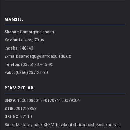
MANZIL:
Shahar:
Samarqand shahri
Ko'cha:
Lolazor, 70 uy
Indeks:
140143
E-mail:
samdaqu@samdaqu.edu.uz
Telefon:
(0366) 237-15-93
Faks:
(0366) 237-26-30
REKVIZITLAR
SHXV:
100010860184017094100079004
STIR:
201213353
OKONX:
92110
Bank:
Markaziy bank XKKM Toshkent shaxar bosh Boshkarmasi