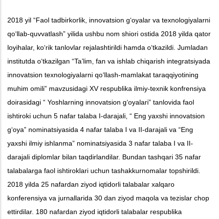
2018 yil “Faol tadbirkorlik, innovatsion g‘oyalar va texnologiyalarni
qo‘llab-quvvatlash” yilida ushbu nom shiori ostida 2018 yilda qator
loyihalar, ko‘rik tanlovlar rejalashtirildi hamda o‘tkazildi. Jumladan
institutda o‘tkazilgan “Ta’lim, fan va ishlab chiqarish integratsiyada
innovatsion texnologiyalarni qo‘llash-mamlakat taraqqiyotining
muhim omili” mavzusidagi XV respublika ilmiy-texnik konfrensiya
doirasidagi “ Yoshlarning innovatsion g‘oyalari” tanlovida faol
ishtiroki uchun 5 nafar talaba I-darajali, “ Eng yaxshi innovatsion
g‘oya” nominatsiyasida 4 nafar talaba I va II-darajali va “Eng
yaxshi ilmiy ishlanma” nominatsiyasida 3 nafar talaba I va II-
darajali diplomlar bilan taqdirlandilar. Bundan tashqari 35 nafar
talabalarga faol ishtiroklari uchun tashakkurnomalar topshirildi.
2018 yilda 25 nafardan ziyod iqtidorli talabalar xalqaro
konferensiya va jurnallarida 30 dan ziyod maqola va tezislar chop
ettirdilar. 180 nafardan ziyod iqtidorli talabalar respublika