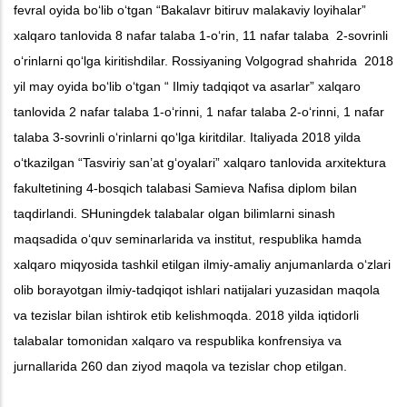
fevral oyida bo‘lib o‘tgan “Bakalavr bitiruv malakaviy loyihalar”
xalqaro tanlovida 8 nafar talaba 1-o‘rin, 11 nafar talaba 2-sovrinli
o‘rinlarni qo‘lga kiritishdilar. Rossiyaning Volgograd shahrida 2018
yil may oyida bo‘lib o‘tgan “ Ilmiy tadqiqot va asarlar” xalqaro
tanlovida 2 nafar talaba 1-o‘rinni, 1 nafar talaba 2-o‘rinni, 1 nafar
talaba 3-sovrinli o‘rinlarni qo‘lga kiritdilar. Italiyada 2018 yilda
o‘tkazilgan “Tasviriy san’at g‘oyalari” xalqaro tanlovida arxitektura
fakultetining 4-bosqich talabasi Samieva Nafisa diplom bilan
taqdirlandi. SHuningdek talabalar olgan bilimlarni sinash
maqsadida o‘quv seminarlarida va institut, respublika hamda
xalqaro miqyosida tashkil etilgan ilmiy-amaliy anjumanlarda o‘zlari
olib borayotgan ilmiy-tadqiqot ishlari natijalari yuzasidan maqola
va tezislar bilan ishtirok etib kelishmoqda. 2018 yilda iqtidorli
talabalar tomonidan xalqaro va respublika konfrensiya va
jurnallarida 260 dan ziyod maqola va tezislar chop etilgan.