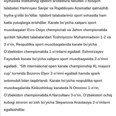
loyihasida institutning iqtidorli arxitektura fakulteti 3 bosqich
talabalari Hamroyev Sanjar va Rajabboyev Azamatlar qatnashib
loyiha g‘olibi bo‘ldilar.
Iqtidorli talabalarimiz sport sohasida ham
katta yutuqlarga erishdilar. Karate bo‘yicha xalqaro sport
musobaqalari Evro Osiyo chempionati va Jahon chempionatida
qurilish fakulteti talabalaridan Toshniyozov Muhammadxon 1-2 va
3 o‘rin, Respublika sport musobaqalarida karate bo‘yicha
O‘zbekiston chempionatida 1-o‘rinlarni egalladi. Eshmirzayev
Fayozbek karate bo‘yicha xalqaro sport musobaqasida 2-o‘rinni
egalladi. “5th international open karate championship KL mayors
cup” turnirida Bozorov Elyor 2-o‘rinni egalladi hamda spark
avtomobili bilan taqdirlandi. Karate bo‘yicha respublika sport
musobaqalarida Kiokushinkay karateda N.Omonov 1-o‘rin,
O‘zbekiston chempionatida A.Narzullaev 3-o‘rin, O‘zbekiston ochiq
kubogi sinxron so‘zish bo‘yicha Stepanova Anastasiya 2-o‘rinlarni
egallashdilar.