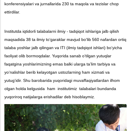
konferensiyalari va jurnallarida 230 ta maqola va tezislar chop
ettirdilar.
Institutda iqtidorli talabalarni ilmiy - tadqiqot ishlariga jalb qilish
maqsadida 38 ta ilmiy to‘garaklar mavjud bo‘lib 560 nafardan ortiq
talaba yoshlar jalb qilingan va ITI (ilmiy tadqiqot ishlari) bo‘yicha
faoliyat olib bormoqdalar.
Yuqorida sanab o‘tilgan yutuqlar
faqatgina yoshlarimizning emas balki ularga ta’lim tarbiya va
yo‘nalishlar berib kelayotgan ustozlarning ham xizmati va
yutug‘idir. Shu barobarida yuqoridagi muvaffaqiyatlardan ilhom
olgan holda kelgusida ham institutimiz talabalari bundanda
yuqoriroq natijalarga erishadilar deb hisoblaymiz.