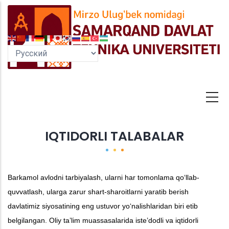
Перейти
к
основному
содержанию
IQTIDORLI TALABALAR
Barkamol avlodni tarbiyalash, ularni har tomonlama qo‘llab-
quvvatlash, ularga zarur shart-sharoitlarni yaratib berish
davlatimiz siyosatining eng ustuvor yo‘nalishlaridan biri etib
belgilangan.
Oliy ta’lim muassasalarida iste’dodli va iqtidorli