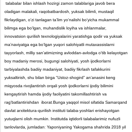
talabalar bilan ishlash hozirgi zamon talablariga javob bera
oladigan malakali, raqobatbardosh, yuksak bilimli, mustaqil
fikrlaydigan, o‘zi tanlagan ta’lim yo‘nalishi bo‘yicha mukammal
bilimga ega bo‘lgan, muhandislik loyiha va ishlanmalar,
innovatsion qurilish texnologiyalarini yaratishga qodir va yuksak
ma’naviyatga ega bo‘lgan yuqori salohiyatli mutaxassislarni
tayyorlash, milliy san’atimizning avloddan-avlodga o‘tib kelayotgan
boy madaniy merosi, bugungi salohiyati, yosh ijodkorlarni
tarbiyalashda badiiy madaniyat, badiiy fikrlash tafakkurini
yuksaltirish, shu bilan birga “Ustoz-shogird” an’anasini keng
miqyosda rivojlantirish orqali yosh ijodkorlarni ijodiy bilimini
kengaytirish hamda ijodiy faoliyatini takomillashtirish va
rag‘batlantirishdan iborat.Bunga yaqqol misol sifatida Samarqand
davlat arxitektura-qurilish instituti talaba-yoshlari erishayotgan
yutuqlarni olish mumkin. Institutda iqtidorli talabalarimiz nufuzli
tanlovlarda, jumladan: Yaponiyaning Yakogama shahrida 2018 yil